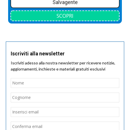
Salvagente
SCOPRI
Iscriviti alla newsletter
Iscriviti adesso alla nostra newsletter per ricevere notizie,
aggiornamenti, inchieste e materiali gratuiti esclusivi
Nome
*
Nom
Cogn
Email
*
Inseri
email
Conf