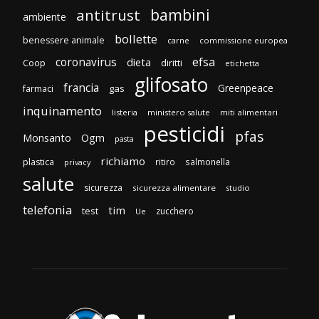
bambini
antitrust
ambiente
bollette
benessere animale
carne
commissione europea
efsa
coronavirus
dieta
Coop
diritti
etichetta
glifosato
francia
Greenpeace
gas
farmaci
inquinamento
listeria
ministero salute
miti alimentari
pesticidi
pfas
Monsanto
Ogm
pasta
richiamo
plastica
ritiro
salmonella
privacy
salute
sicurezza
sicurezza alimentare
studio
telefonia
tim
test
zucchero
Ue