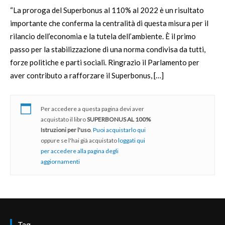
“La proroga del Superbonus al 110% al 2022 è un risultato
importante che conferma la centralità di questa misura per il
rilancio dell’economia e la tutela dell’ambiente. È il primo
passo per la stabilizzazione di una norma condivisa da tutti,
forze politiche e parti sociali. Ringrazio il Parlamento per
aver contributo a rafforzare il Superbonus, […]
Per accedere a questa pagina devi aver
acquistato il libro
SUPERBONUS AL 100%
Istruzioni per l'uso
.
Puoi acquistarlo qui
oppure se l'hai già acquistato
loggati qui
per accedere alla pagina degli
aggiornamenti