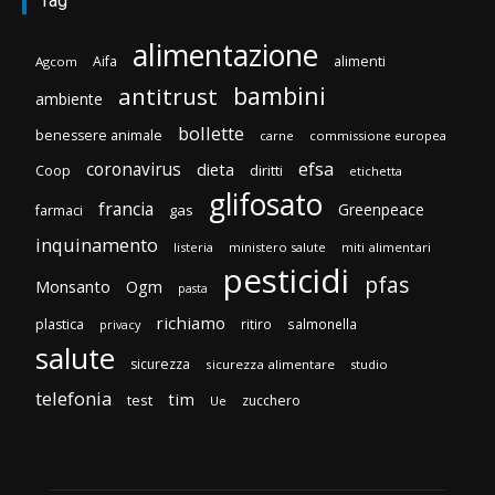
Tag
alimentazione
Aifa
alimenti
Agcom
bambini
antitrust
ambiente
bollette
benessere animale
carne
commissione europea
efsa
coronavirus
dieta
Coop
diritti
etichetta
glifosato
francia
Greenpeace
gas
farmaci
inquinamento
listeria
ministero salute
miti alimentari
pesticidi
pfas
Monsanto
Ogm
pasta
richiamo
plastica
ritiro
salmonella
privacy
salute
sicurezza
sicurezza alimentare
studio
telefonia
tim
test
zucchero
Ue