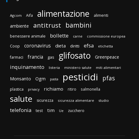
alimentazione
Aifa
alimenti
Agcom
bambini
antitrust
ambiente
bollette
benessere animale
carne
commissione europea
efsa
coronavirus
dieta
diritti
Coop
etichetta
glifosato
francia
Greenpeace
gas
farmaci
inquinamento
listeria
ministero salute
miti alimentari
pesticidi
pfas
Monsanto
Ogm
pasta
richiamo
plastica
ritiro
salmonella
privacy
salute
sicurezza
sicurezza alimentare
studio
telefonia
tim
test
zucchero
Ue