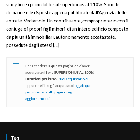
sciogliere i primi dubbi sul superbonus al 110%. Sono le
domande e le risposte appena pubblicate dall’Agenzia delle
entrate. Vediamole. Un contribuente, comproprietario con il
coniuge e i propri figli minori, di un intero edificio composto
da più unità immobiliari, autonomamente accatastate,
possedute dagli stessi […]
Per accedere a questa pagina devi aver
acquistato il libro
SUPERBONUS AL 100%
Istruzioni per l'uso
.
Puoi acquistarlo qui
oppure se l'hai già acquistato
loggati qui
per accedere alla pagina degli
aggiornamenti
Tag