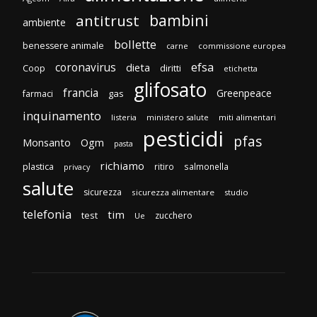
bambini
antitrust
ambiente
bollette
benessere animale
carne
commissione europea
efsa
coronavirus
dieta
diritti
Coop
etichetta
glifosato
francia
Greenpeace
gas
farmaci
inquinamento
listeria
ministero salute
miti alimentari
pesticidi
pfas
Monsanto
Ogm
pasta
richiamo
plastica
ritiro
salmonella
privacy
salute
sicurezza
sicurezza alimentare
studio
telefonia
tim
test
zucchero
Ue