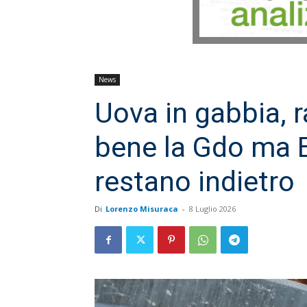
News
Uova in gabbia, 
bene la Gdo ma E
restano indietro
Di
Lorenzo Misuraca
-
8 Luglio 2026