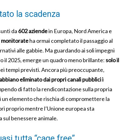
tato la scadenza
unti da
602 aziende
in Europa, Nord America e
 monitorate
ha ormai completato il passaggio al
rnativi alle gabbie. Ma guardando ai soli impegni
 il 2025, emerge un quadro meno brillante:
solo il
ei tempi previsti. Ancora più preoccupante,
bbiano eliminato dai propri canali pubblici i
mpendo di fatto la rendicontazione sulla propria
 di un elemento che rischia di compromettere la
ri proprio mentre l’Unione europea sta
a sul benessere animale.
asi tutta “cage free”