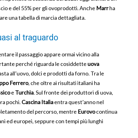
cio e del 55% per gli ovoprodotti. Anche
Marr
ha
are una tabella di marcia dettagliata.
uasi al traguardo
tare il passaggio appare ormai vicino alla
ortante perché riguarda le cosiddette
uova
asta all’uovo, dolci e prodotti da forno. Tra le
ppo Ferrero
, che oltre ai risultati italiani ha
sico
e
Turchia
. Sul fronte dei produttori di uova,
ora pochi.
Cascina Italia
entra quest’anno nel
mpletamento del percorso, mentre
Eurovo
continua
liani ed europei, seppure con tempi più lunghi