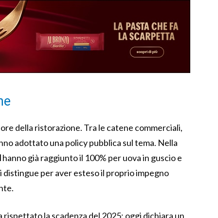
one
ore della ristorazione. Tra le catene commerciali,
no adottato una policy pubblica sul tema. Nella
d
hanno già raggiunto il 100% per uova in guscio e
i distingue per aver esteso il proprio impegno
nte.
a rispettato la scadenza del 2025: oggi dichiara un