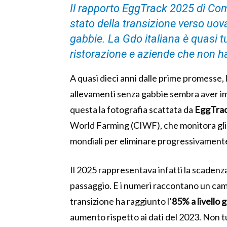
Il rapporto EggTrack 2025 di Co
stato della transizione verso uo
gabbie. La Gdo italiana è quasi tu
ristorazione e aziende che non 
A quasi dieci anni dalle prime promesse,
allevamenti senza gabbie sembra aver im
questa la fotografia scattata da
EggTra
World Farming (CIWF), che monitora gli i
mondiali per eliminare progressivamente l
Il 2025 rappresentava infatti la scadenza
passaggio. E i numeri raccontano un cam
transizione ha raggiunto l’
85% a livello 
aumento rispetto ai dati del 2023. Non tu