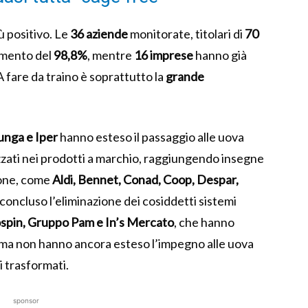
ù positivo. Le
36 aziende
monitorate, titolari di
70
amento del
98,8%
, mentre
16 imprese
hanno già
 fare da traino è soprattutto la
grande
unga e Iper
hanno esteso il passaggio alle uova
izzati nei prodotti a marchio, raggiungendo insegne
ione, come
Aldi, Bennet, Conad, Coop, Despar,
concluso l’eliminazione dei cosiddetti sistemi
spin, Gruppo Pam e In’s Mercato
, che hanno
o ma non hanno ancora esteso l’impegno alle uova
 trasformati.
sponsor