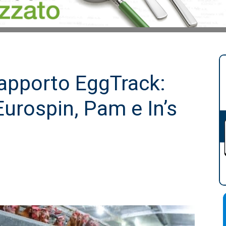
rapporto EggTrack:
urospin, Pam e In’s