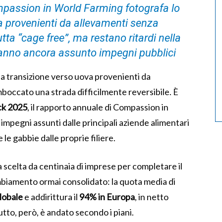
mpassion in World Farming fotografa lo
va provenienti da allevamenti senza
tta “cage free”, ma restano ritardi nella
hanno ancora assunto impegni pubblici
 la transizione verso uova provenienti da
boccato una strada difficilmente reversibile. È
ck 2025
, il rapporto annuale di Compassion in
mpegni assunti dalle principali aziende alimentari
e gabbie dalle proprie filiere.
 scelta da centinaia di imprese per completare il
biamento ormai consolidato: la quota media di
globale
e addirittura il
94% in Europa
, in netto
tto, però, è andato secondo i piani.