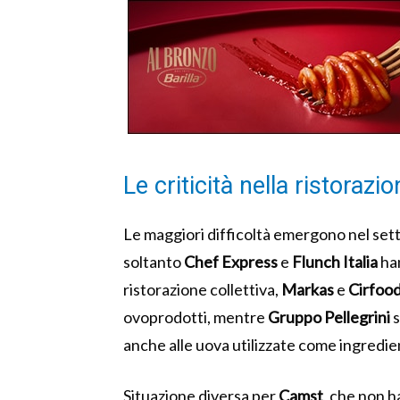
Le criticità nella ristorazi
Le maggiori difficoltà emergono nel sett
soltanto
Chef Express
e
Flunch Italia
han
ristorazione collettiva,
Markas
e
Cirfoo
ovoprodotti, mentre
Gruppo Pellegrini
s
anche alle uova utilizzate come ingredie
Situazione diversa per
Camst
, che non h