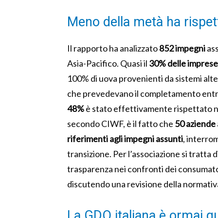
Meno della metà ha rispet
Il rapporto ha analizzato
852 impegni
ass
Asia-Pacifico. Quasi il
30% delle imprese
100% di uova provenienti da sistemi alte
che prevedevano il completamento entro
48%
è stato effettivamente rispettato n
secondo CIWF, è il fatto che
50 aziende a
riferimenti agli impegni assunti
, interro
transizione. Per l’associazione si tratta
trasparenza nei confronti dei consumato
discutendo una revisione della normativ
La GDO italiana è ormai qu