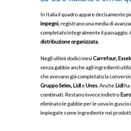
In Italia il quadro appare decisamente pi
impegni
, registrano una media di avanz
completato integralmente il passaggio. A
distribuzione organizzata
.
Negli ultimi dodici mesi
Carrefour, Essel
senza gabbie anche agli ingredienti util
che avevano già completato la convers
Gruppo Selex, Lidl
e
Unes
. Anche
Lidl
ha 
combinati. Restano invece indietro
Euro
eliminato le gabbie per le uova in gusci
impiegate come ingrediente nei prodotti