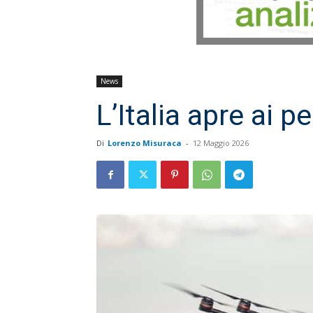
News
L’Italia apre ai pe
Di
Lorenzo Misuraca
-
12 Maggio 2026