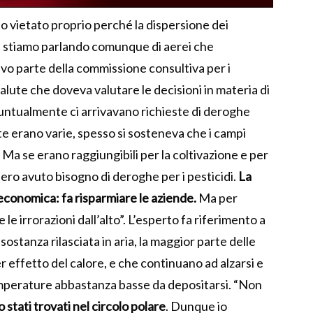
to vietato proprio perché la dispersione dei
. E stiamo parlando comunque di aerei che
o parte della commissione consultiva per i
Salute che doveva valutare le decisioni in materia di
puntualmente ci arrivavano richieste di deroghe
te erano varie, spesso si sosteneva che i campi
. Ma se erano raggiungibili per la coltivazione e per
bero avuto bisogno di deroghe per i pesticidi.
La
economica: fa risparmiare le aziende.
Ma per
le irrorazioni dall’alto”. L’esperto fa riferimento a
ostanza rilasciata in aria, la maggior parte delle
er effetto del calore, e che continuano ad alzarsi e
temperature abbastanza basse da depositarsi. “Non
 stati trovati nel circolo polare
. Dunque io