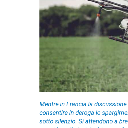
Mentre in Francia la discussione s
consentire in deroga lo spargimen
sotto silenzio. Si attendono a bre