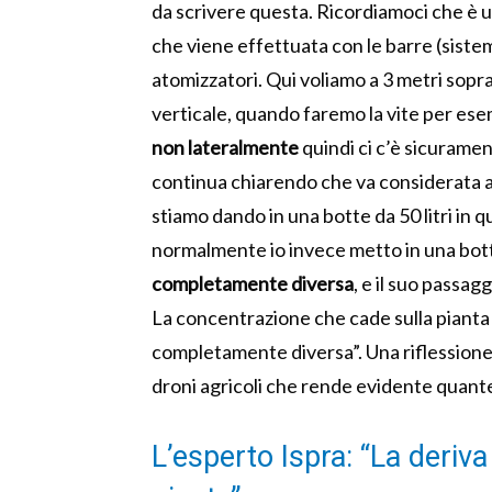
da scrivere questa. Ricordiamoci che è 
che viene effettuata con le barre (sistem
atomizzatori. Qui voliamo a 3 metri sopra 
verticale, quando faremo la vite per es
non lateralmente
quindi ci c’è sicurame
continua chiarendo che va considerata a
stiamo dando in una botte da 50 litri in 
normalmente io invece metto in una bott
completamente diversa
, e il suo passa
La concentrazione che cade sulla pianta e
completamente diversa”. Una riflessione 
droni agricoli che rende evidente quante
L’esperto Ispra: “La deriva