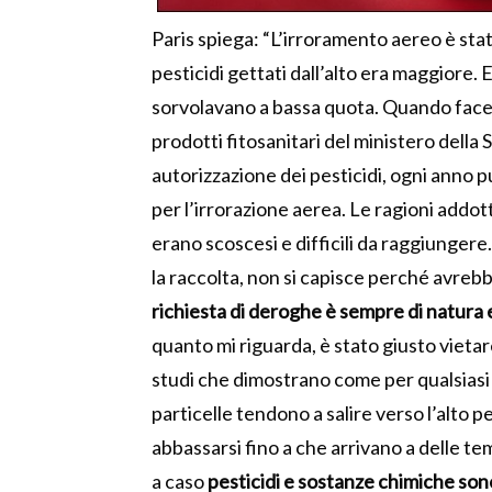
Paris spiega: “L’irroramento aereo è sta
pesticidi gettati dall’alto era maggiore
sorvolavano a bassa quota. Quando facev
prodotti fitosanitari del ministero della 
autorizzazione dei pesticidi, ogni anno 
per l’irrorazione aerea. Le ragioni addot
erano scoscesi e difficili da raggiungere
la raccolta, non si capisce perché avreb
richiesta di deroghe è sempre di natura 
quanto mi riguarda, è stato giusto vietare 
studi che dimostrano come per qualsiasi s
particelle tendono a salire verso l’alto p
abbassarsi fino a che arrivano a delle 
a caso
pesticidi e sostanze chimiche sono