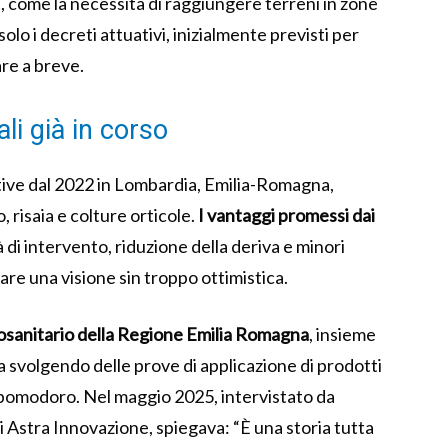
, come la necessità di raggiungere terreni in zone
lo i decreti attuativi, inizialmente previsti per
are a breve.
li già in corso
ttive dal 2022 in Lombardia, Emilia-Romagna,
, risaia e colture orticole.
I vantaggi promessi dai
 di intervento, riduzione della deriva e minori
are una visione sin troppo ottimistica.
itosanitario della Regione Emilia Romagna
, insieme
a svolgendo delle prove di applicazione di prodotti
e e pomodoro. Nel maggio 2025, intervistato da
i Astra Innovazione, spiegava: “È una storia tutta