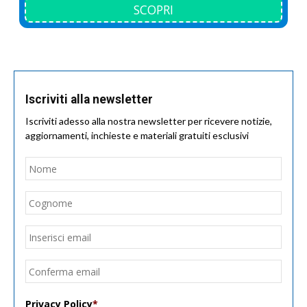
SCOPRI
Iscriviti alla newsletter
Iscriviti adesso alla nostra newsletter per ricevere notizie,
aggiornamenti, inchieste e materiali gratuiti esclusivi
Nome
*
Nom
Cogn
Email
*
Inseri
email
Conf
email
Privacy Policy
*