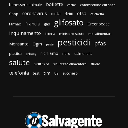
bollette
benessere animale
carne
commissione europea
efsa
coronavirus
dieta
Coop
diritti
etichetta
glifosato
francia
Greenpeace
gas
farmaci
inquinamento
listeria
ministero salute
miti alimentari
pesticidi
pfas
Monsanto
Ogm
pasta
richiamo
plastica
ritiro
salmonella
privacy
salute
sicurezza
sicurezza alimentare
studio
telefonia
tim
test
zucchero
Ue