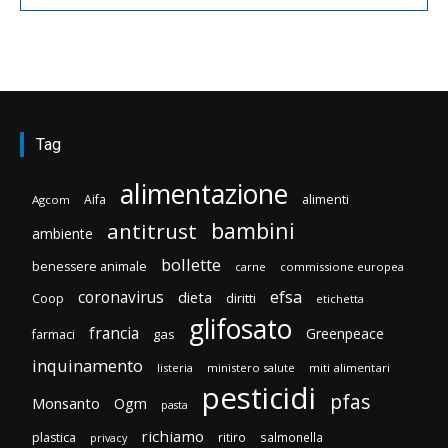
Tag
alimentazione
Aifa
alimenti
Agcom
bambini
antitrust
ambiente
bollette
benessere animale
carne
commissione europea
efsa
coronavirus
dieta
Coop
diritti
etichetta
glifosato
francia
Greenpeace
gas
farmaci
inquinamento
listeria
ministero salute
miti alimentari
pesticidi
pfas
Monsanto
Ogm
pasta
richiamo
plastica
ritiro
salmonella
privacy