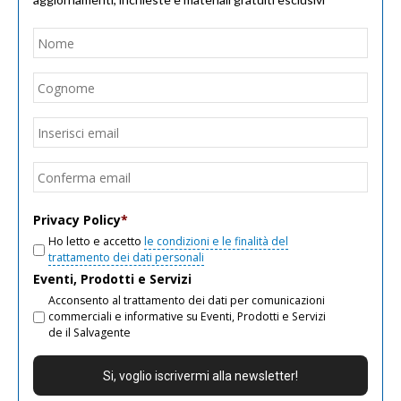
Nome
*
Nom
Cogn
Email
*
Inseri
email
Conf
email
Privacy Policy
*
Ho letto e accetto
le condizioni e le finalità del
trattamento dei dati personali
Eventi, Prodotti e Servizi
Acconsento al trattamento dei dati per comunicazioni
commerciali e informative su Eventi, Prodotti e Servizi
de il Salvagente