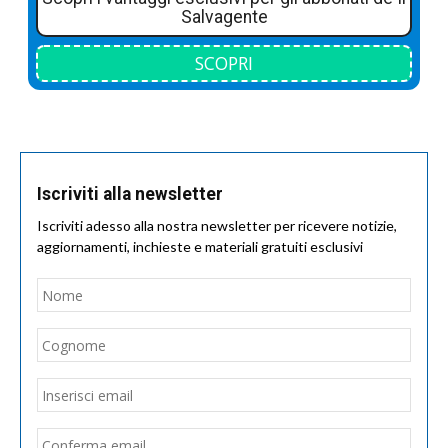
Salvagente
SCOPRI
Iscriviti alla newsletter
Iscriviti adesso alla nostra newsletter per ricevere notizie,
aggiornamenti, inchieste e materiali gratuiti esclusivi
Nome
*
Nom
Cogn
Email
*
Inseri
email
Conf