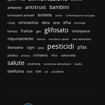
bambini
antitrust
ambiente
bollette
benessere animale
carne
commissione europea
efsa
coronavirus
dieta
diritti
Coop
etichetta
glifosato
francia
Greenpeace
gas
farmaci
inquinamento
listeria
ministero salute
miti alimentari
pesticidi
pfas
Monsanto
Ogm
pasta
richiamo
plastica
ritiro
salmonella
privacy
salute
sicurezza
sicurezza alimentare
studio
telefonia
tim
test
zucchero
Ue