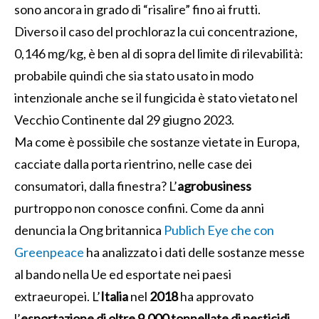
sono ancora in grado di “risalire” fino ai frutti.
Diverso il caso del prochloraz la cui concentrazione,
0,146 mg/kg, è ben al di sopra del limite di rilevabilità:
probabile quindi che sia stato usato in modo
intenzionale anche se il fungicida è stato vietato nel
Vecchio Continente dal 29 giugno 2023.
Ma come è possibile che sostanze vietate in Europa,
cacciate dalla porta rientrino, nelle case dei
consumatori, dalla finestra? L’
agrobusiness
purtroppo non conosce confini. Come da anni
denuncia la Ong britannica
Publich Eye che con
Greenpeace
ha analizzato i dati delle sostanze messe
al bando nella Ue ed esportate nei paesi
extraeuropei. L’
Italia
nel
2018
ha approvato
l’
esportazione di oltre 9.000 tonnellate di pesticidi