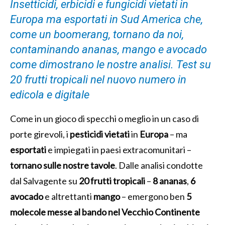
Insetticidi, erbicidi e fungicidi vietati in
Europa ma esportati in Sud America che,
come un boomerang, tornano da noi,
contaminando ananas, mango e avocado
come dimostrano le nostre analisi. Test su
20 frutti tropicali nel nuovo numero in
edicola e digitale
Come in un gioco di specchi o meglio in un caso di
porte girevoli, i
pesticidi vietati
in
Europa
– ma
esportati
e impiegati in paesi extracomunitari –
tornano sulle nostre tavole
. Dalle analisi condotte
dal Salvagente su
20 frutti tropicali
–
8 ananas
,
6
avocado
e altrettanti
mango
– emergono ben
5
molecole messe al bando nel Vecchio Continente