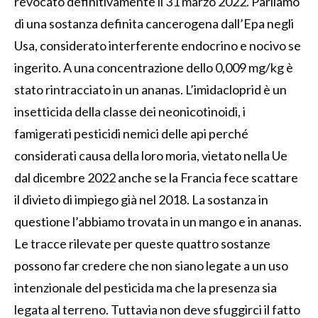
revocato definitivamente il 31 marzo 2022. Parliamo
di una sostanza definita cancerogena dall’Epa negli
Usa, considerato interferente endocrino e nocivo se
ingerito. A una concentrazione dello 0,009 mg/kg è
stato rintracciato in un ananas. L’imidacloprid è un
insetticida della classe dei neonicotinoidi, i
famigerati pesticidi nemici delle api perché
considerati causa della loro moria, vietato nella Ue
dal dicembre 2022 anche se la Francia fece scattare
il divieto di impiego già nel 2018. La sostanza in
questione l’abbiamo trovata in un mango e in ananas.
Le tracce rilevate per queste quattro sostanze
possono far credere che non siano legate a un uso
intenzionale del pesticida ma che la presenza sia
legata al terreno. Tuttavia non deve sfuggirci il fatto