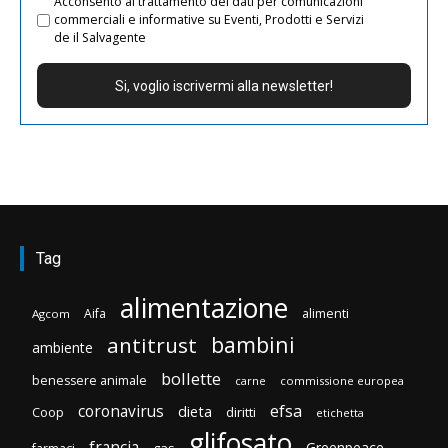
Acconsento al trattamento dei dati per comunicazioni
commerciali e informative su Eventi, Prodotti e Servizi
de il Salvagente
Tag
alimentazione
Aifa
alimenti
Agcom
bambini
antitrust
ambiente
bollette
benessere animale
carne
commissione europea
efsa
coronavirus
dieta
diritti
Coop
etichetta
glifosato
francia
Greenpeace