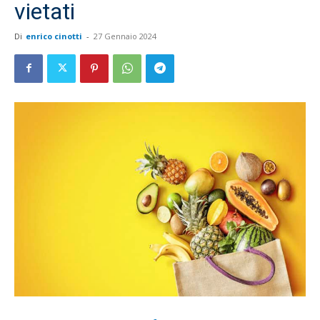
vietati
Di
enrico cinotti
-
27 Gennaio 2024