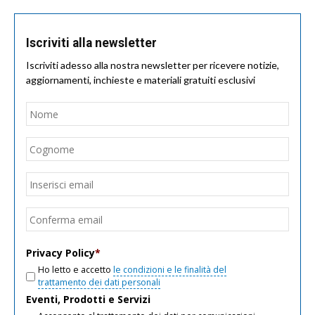
Iscriviti alla newsletter
Iscriviti adesso alla nostra newsletter per ricevere notizie,
aggiornamenti, inchieste e materiali gratuiti esclusivi
Nome
*
Nom
Cogn
Email
*
Inseri
email
Conf
email
Privacy Policy
*
Ho letto e accetto
le condizioni e le finalità del
trattamento dei dati personali
Eventi, Prodotti e Servizi