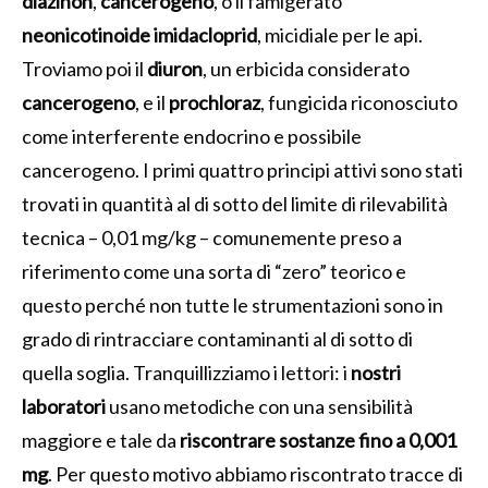
diazinon
,
cancerogeno
, o il famigerato
neonicotinoide
imidacloprid
, micidiale per le api.
Troviamo poi il
diuron
, un erbicida considerato
cancerogeno
, e il
prochloraz
, fungicida riconosciuto
come interferente endocrino e possibile
cancerogeno. I primi quattro principi attivi sono stati
trovati in quantità al di sotto del limite di rilevabilità
tecnica – 0,01 mg/kg – comunemente preso a
riferimento come una sorta di “zero” teorico e
questo perché non tutte le strumentazioni sono in
grado di rintracciare contaminanti al di sotto di
quella soglia. Tranquillizziamo i lettori: i
nostri
laboratori
usano metodiche con una sensibilità
maggiore e tale da
riscontrare sostanze fino a 0,001
mg
. Per questo motivo abbiamo riscontrato tracce di