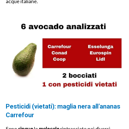
acque italiane.
Pesticidi (vietati): maglia nera all’ananas
Carrefour
Sono
cinque
le
molecole
rintracciate nei diversi