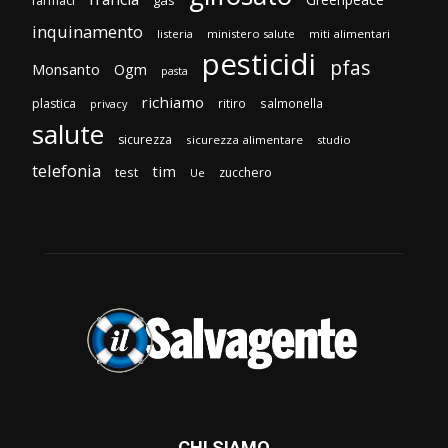
gas
farmaci
inquinamento
listeria
ministero salute
miti alimentari
pesticidi
pfas
Monsanto
Ogm
pasta
richiamo
plastica
ritiro
salmonella
privacy
salute
sicurezza
sicurezza alimentare
studio
telefonia
tim
test
zucchero
Ue
CHI SIAMO