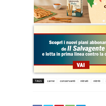
TAGS
carne
conservanti
nitrati
nitriti