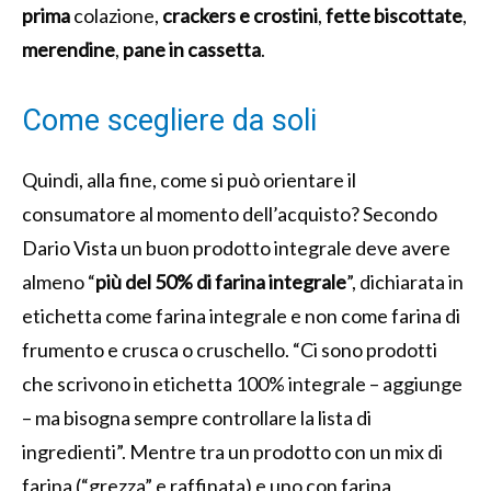
prima
colazione,
crackers e crostini
,
fette biscottate
,
merendine
,
pane in cassetta
.
Come scegliere da soli
Quindi, alla fine, come si può orientare il
consumatore al momento dell’acquisto? Secondo
Dario Vista un buon prodotto integrale deve avere
almeno “
più del 50% di farina integrale
”, dichiarata in
etichetta come farina integrale e non come farina di
frumento e crusca o cruschello. “Ci sono prodotti
che scrivono in etichetta 100% integrale – aggiunge
– ma bisogna sempre controllare la lista di
ingredienti”. Mentre tra un prodotto con un mix di
farina (“grezza” e raffinata) e uno con farina