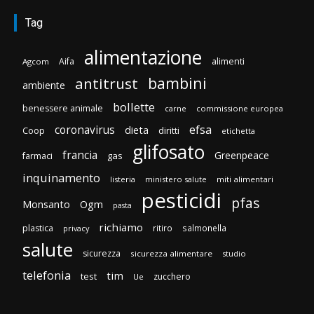
Tag
alimentazione
Aifa
alimenti
Agcom
bambini
antitrust
ambiente
bollette
benessere animale
carne
commissione europea
efsa
coronavirus
dieta
diritti
Coop
etichetta
glifosato
francia
Greenpeace
gas
farmaci
inquinamento
listeria
ministero salute
miti alimentari
pesticidi
pfas
Monsanto
Ogm
pasta
richiamo
plastica
ritiro
salmonella
privacy
salute
sicurezza
sicurezza alimentare
studio
telefonia
tim
test
zucchero
Ue