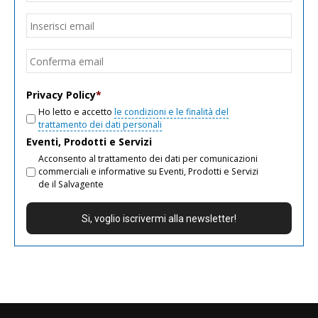
Email
*
Inseri
email
Conf
email
Privacy Policy
*
Ho letto e accetto
le condizioni e le finalità del
trattamento dei dati personali
Eventi, Prodotti e Servizi
Acconsento al trattamento dei dati per comunicazioni
commerciali e informative su Eventi, Prodotti e Servizi
de il Salvagente