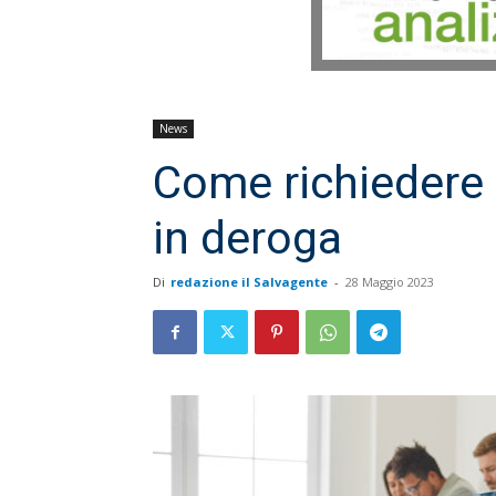
News
Come richiedere 
in deroga
Di
redazione il Salvagente
-
28 Maggio 2023