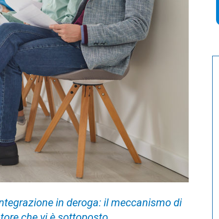
ntegrazione in deroga: il meccanismo di
atore che vi è sottoposto