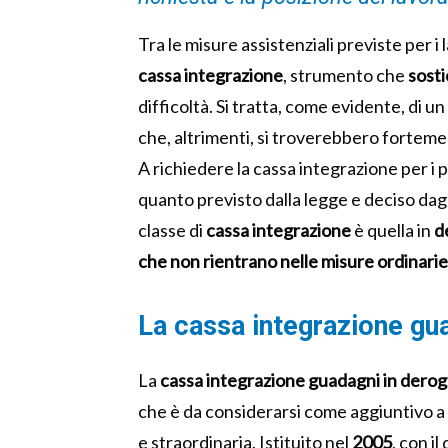
Tra le misure assistenziali previste per i 
cassa integrazione
, strumento che
sost
difficoltà. Si tratta, come evidente, di
che, altrimenti, si troverebbero fortemen
A richiedere la cassa integrazione per i p
quanto previsto dalla legge e deciso dagl
classe di
cassa integrazione
è quella in
d
che non rientrano nelle misure ordinarie
La cassa integrazione gu
La
cassa integrazione guadagni in derog
che è da considerarsi come aggiuntivo a 
e straordinaria. Istituito nel
2005
, con i