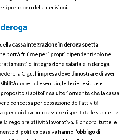
 si prendono delle decisioni.
n deroga
 della
cassa integrazione in deroga
spetta
che potrà fruirne per i propri dipendenti solo nel
i trattamenti di integrazione salariale in deroga.
iedere la Cigd,
l’impresa deve dimostrare di aver
sibilità
come, ad esempio, le ferie residue e
l proposito si sottolinea ulteriormente che la cassa
ere concessa per cessazione dell’attività
tivo per cui dovranno essere rispettate le suddette
lla regolare attività lavorativa. E ancora, tutte le
ento di politica passiva hanno l
’obbligo di