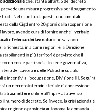
o addizionale
che, stante all’art. 5 del decreto
5, prevede una misura progressiva per il pagamento
e fruiti. Nel rispetto di questi fondamentali
chiesta della Cigd entro 20 giorni dalla sospensione
 di lavoro, avendo cura di fornire anche il
verbale
acali
e
l’elenco dei lavoratori
che saranno
ella richiesta, in alcune regioni, è la Direzione
 stabilimenti in più territori è previsto che il
ccordo con le parti sociali in sede governativa,
stero del Lavoro e delle Politiche sociali,
 e incentivi all’occupazione, Divisione III. Seguirà
nerà un decreto interministeriale di concessione
trà trasmettere online all’Inps – attraverso il
il numero di decreto. Se, invece, la crisi aziendale
’unica regione o provincia autonoma, la domanda