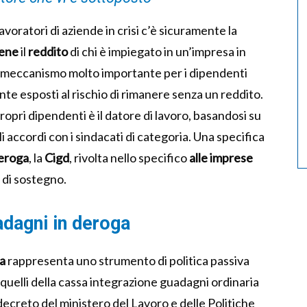
lavoratori di aziende in crisi c’è sicuramente la
iene
il
reddito
di chi è impiegato in un’impresa in
 un meccanismo molto importante per i dipendenti
te esposti al rischio di rimanere senza un reddito.
ropri dipendenti è il datore di lavoro, basandosi su
i accordi con i sindacati di categoria. Una specifica
eroga
, la
Cigd
, rivolta nello specifico
alle imprese
di sostegno.
adagni in deroga
a
rappresenta uno strumento di politica passiva
quelli della cassa integrazione guadagni ordinaria
l decreto del ministero del Lavoro e delle Politiche