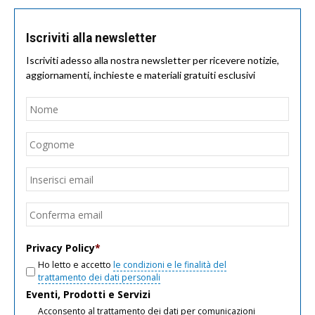
Iscriviti alla newsletter
Iscriviti adesso alla nostra newsletter per ricevere notizie,
aggiornamenti, inchieste e materiali gratuiti esclusivi
Nome
*
Nom
Cogn
Email
*
Inseri
email
Conf
email
Privacy Policy
*
Ho letto e accetto
le condizioni e le finalità del
trattamento dei dati personali
Eventi, Prodotti e Servizi
Acconsento al trattamento dei dati per comunicazioni