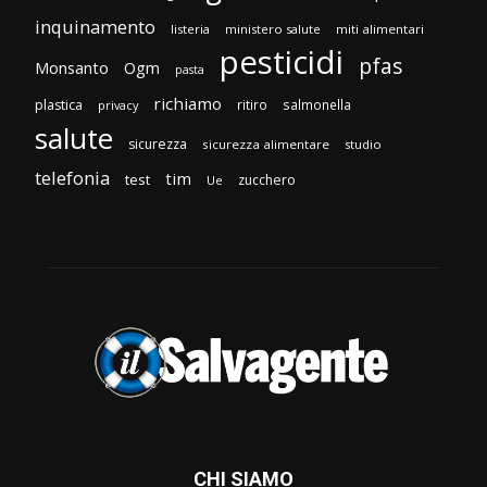
inquinamento
listeria
ministero salute
miti alimentari
pesticidi
pfas
Monsanto
Ogm
pasta
richiamo
plastica
ritiro
salmonella
privacy
salute
sicurezza
sicurezza alimentare
studio
telefonia
tim
test
zucchero
Ue
CHI SIAMO