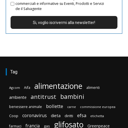
commerciali e informative su Eventi, Prodotti e Servizi
de il Salvagente
Tag
alimentazione
Aifa
alimenti
Agcom
bambini
antitrust
ambiente
bollette
benessere animale
carne
commissione europea
efsa
coronavirus
dieta
Coop
diritti
etichetta
glifosato
francia
Greenpeace
gas
farmaci