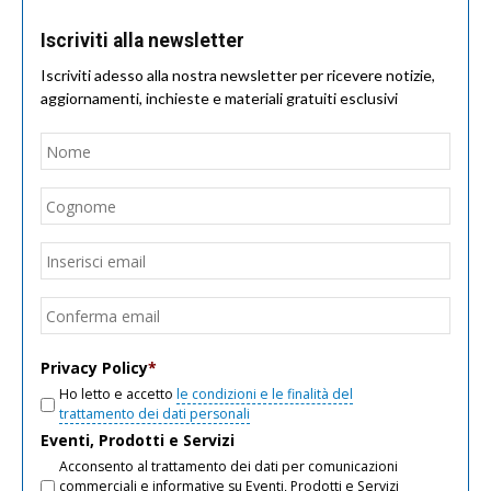
Iscriviti alla newsletter
Iscriviti adesso alla nostra newsletter per ricevere notizie,
aggiornamenti, inchieste e materiali gratuiti esclusivi
Nome
*
Nom
Cogn
Email
*
Inseri
email
Conf
email
Privacy Policy
*
Ho letto e accetto
le condizioni e le finalità del
trattamento dei dati personali
Eventi, Prodotti e Servizi
Acconsento al trattamento dei dati per comunicazioni
commerciali e informative su Eventi, Prodotti e Servizi