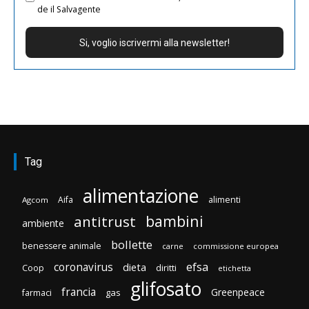
de il Salvagente
Tag
alimentazione
Aifa
alimenti
Agcom
bambini
antitrust
ambiente
bollette
benessere animale
carne
commissione europea
efsa
coronavirus
dieta
diritti
Coop
etichetta
glifosato
francia
Greenpeace
gas
farmaci