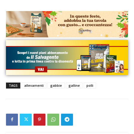
TAGS
allevamenti
gabbie
galline
polli