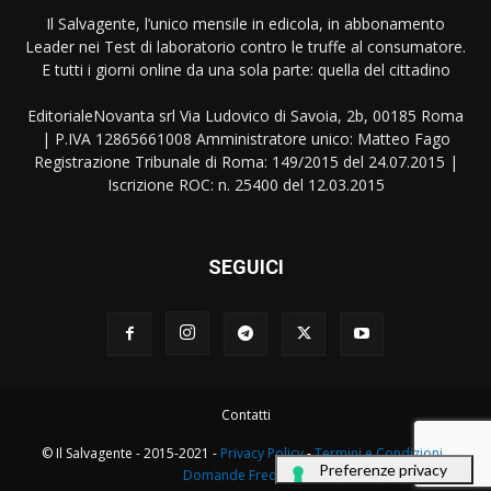
Il Salvagente, l’unico mensile in edicola, in abbonamento
Leader nei Test di laboratorio contro le truffe al consumatore.
E tutti i giorni online da una sola parte: quella del cittadino
EditorialeNovanta srl Via Ludovico di Savoia, 2b, 00185 Roma
| P.IVA 12865661008 Amministratore unico: Matteo Fago
Registrazione Tribunale di Roma: 149/2015 del 24.07.2015 |
Iscrizione ROC: n. 25400 del 12.03.2015
SEGUICI
Contatti
© Il Salvagente - 2015-2021 -
Privacy Policy
-
Termini e Condizioni
-
Domande Frequenti