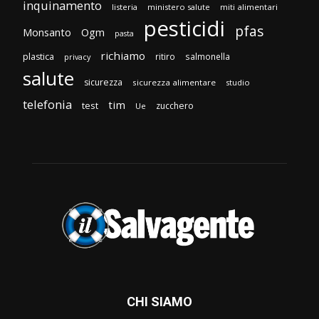
inquinamento
listeria
ministero salute
miti alimentari
pesticidi
pfas
Monsanto
Ogm
pasta
richiamo
plastica
ritiro
salmonella
privacy
salute
sicurezza
sicurezza alimentare
studio
telefonia
tim
test
zucchero
Ue
CHI SIAMO