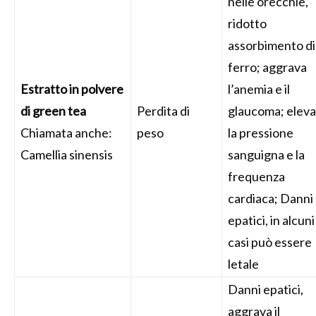
nelle orecchie,
ridotto
assorbimento di
ferro; aggrava
Estratto in polvere
l’anemia e il
di green tea
Perdita di
glaucoma; eleva
Chiamata anche:
peso
la pressione
Camellia sinensis
sanguigna e la
frequenza
cardiaca; Danni
epatici, in alcuni
casi può essere
letale
Danni epatici,
aggrava il