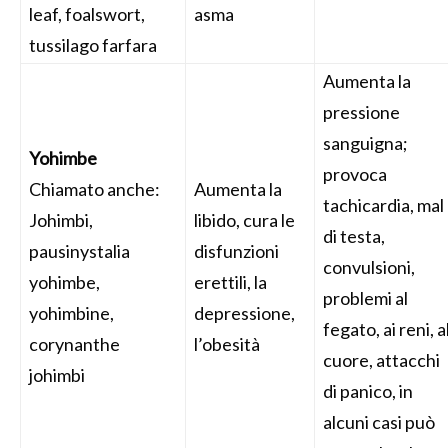
leaf, foalswort,
asma
tussilago farfara
Aumenta la
pressione
sanguigna;
Yohimbe
provoca
Chiamato anche:
Aumenta la
tachicardia, mal
Johimbi,
libido, cura le
di testa,
pausinystalia
disfunzioni
convulsioni,
yohimbe,
erettili, la
problemi al
yohimbine,
depressione,
fegato, ai reni, a
corynanthe
l’obesità
cuore, attacchi
johimbi
di panico, in
alcuni casi può