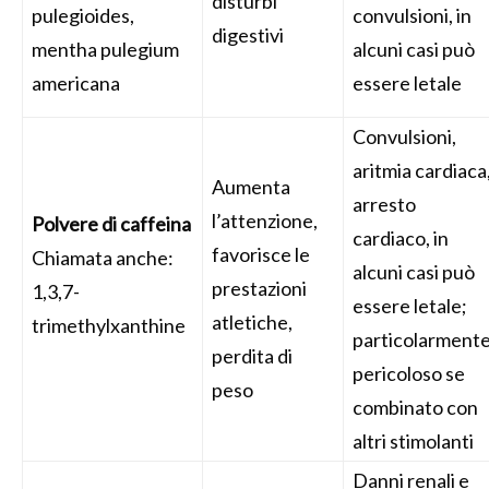
disturbi
pulegioides,
convulsioni, in
digestivi
mentha pulegium
alcuni casi può
americana
essere letale
Convulsioni,
aritmia cardiaca
Aumenta
arresto
l’attenzione,
Polvere di caffeina
cardiaco, in
favorisce le
Chiamata anche:
alcuni casi può
prestazioni
1,3,7-
essere letale;
atletiche,
trimethylxanthine
particolarment
perdita di
pericoloso se
peso
combinato con
altri stimolanti
Danni renali e