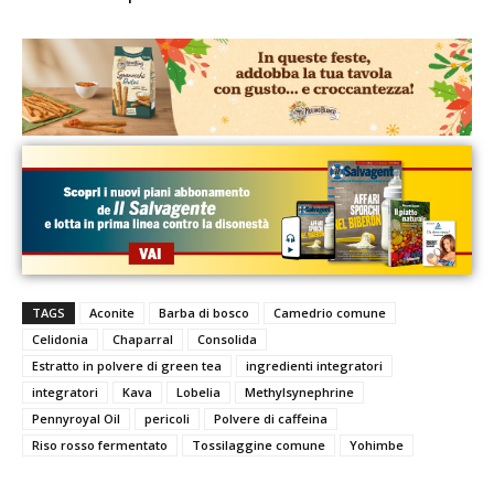
TAGS
Aconite
Barba di bosco
Camedrio comune
Celidonia
Chaparral
Consolida
Estratto in polvere di green tea
ingredienti integratori
integratori
Kava
Lobelia
Methylsynephrine
Pennyroyal Oil
pericoli
Polvere di caffeina
Riso rosso fermentato
Tossilaggine comune
Yohimbe