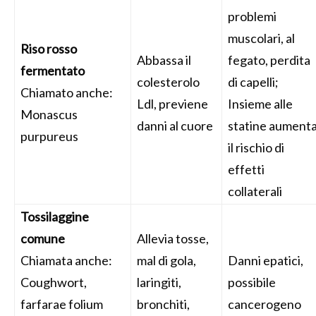
problemi
muscolari, al
Riso rosso
Abbassa il
fegato, perdita
fermentato
colesterolo
di capelli;
Chiamato anche:
Ldl, previene
Insieme alle
Monascus
danni al cuore
statine aument
purpureus
il rischio di
effetti
collaterali
Tossilaggine
comune
Allevia tosse,
Chiamata anche:
mal di gola,
Danni epatici,
Coughwort,
laringiti,
possibile
farfarae folium
bronchiti,
cancerogeno