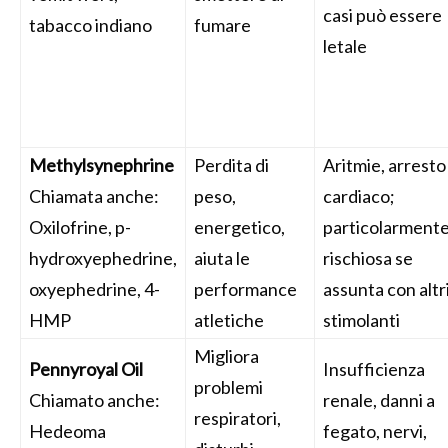
casi può essere
tabacco indiano
fumare
letale
Methylsynephrine
Perdita di
Aritmie, arresto
Chiamata anche:
peso,
cardiaco;
Oxilofrine, p-
energetico,
particolarment
hydroxyephedrine,
aiuta le
rischiosa se
oxyephedrine, 4-
performance
assunta con altr
HMP
atletiche
stimolanti
Migliora
Pennyroyal Oil
Insufficienza
problemi
Chiamato anche:
renale, danni a
respiratori,
Hedeoma
fegato, nervi,