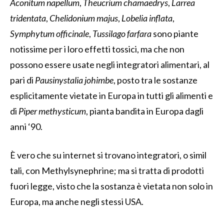
Aconitum napellum
,
Theucrium chamaedrys
,
Larrea
tridentata
,
Chelidonium majus
,
Lobelia inflata
,
Symphytum officinale
,
Tussilago farfara
sono piante
notissime per i loro effetti tossici, ma che non
possono essere usate negli integratori alimentari, al
pari di
Pausinystalia johimbe
, posto tra le sostanze
esplicitamente vietate in Europa in tutti gli alimenti e
di
Piper methysticum
, pianta bandita in Europa dagli
anni ‘90.
È vero che su internet si trovano integratori, o simil
tali, con Methylsynephrine; ma si tratta di prodotti
fuori legge, visto che la sostanza è vietata non solo in
Europa, ma anche negli stessi USA.