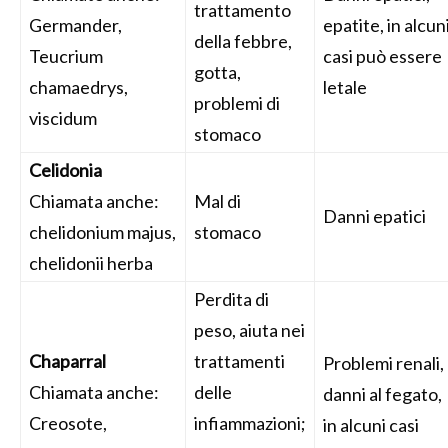
trattamento
Germander,
epatite, in alcun
della febbre,
Teucrium
casi può essere
gotta,
chamaedrys,
letale
problemi di
viscidum
stomaco
Celidonia
Chiamata anche:
Mal di
Danni epatici
chelidonium majus,
stomaco
chelidonii herba
Perdita di
peso, aiuta nei
Chaparral
trattamenti
Problemi renali,
Chiamata anche:
delle
danni al fegato,
Creosote,
infiammazioni;
in alcuni casi