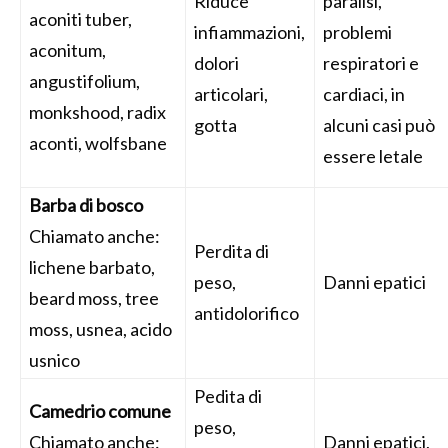
Riduce
paralisi,
aconiti tuber,
infiammazioni,
problemi
aconitum,
dolori
respiratori e
angustifolium,
articolari,
cardiaci, in
monkshood, radix
gotta
alcuni casi può
aconti, wolfsbane
essere letale
Barba di bosco
Chiamato anche:
Perdita di
lichene barbato,
peso,
Danni epatici
beard moss, tree
antidolorifico
moss, usnea, acido
usnico
Pedita di
Camedrio comune
peso,
Chiamato anche:
Danni epatici,