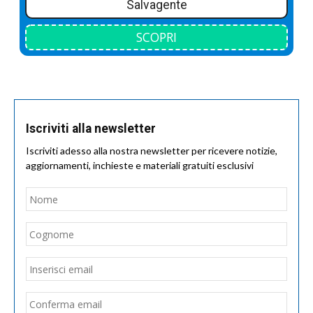
Salvagente
SCOPRI
Iscriviti alla newsletter
Iscriviti adesso alla nostra newsletter per ricevere notizie,
aggiornamenti, inchieste e materiali gratuiti esclusivi
Nome
*
Nom
Cogn
Email
*
Inseri
email
Conf