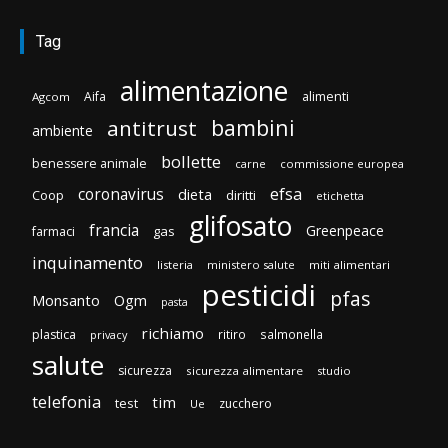
Tag
alimentazione
Aifa
alimenti
Agcom
bambini
antitrust
ambiente
bollette
benessere animale
carne
commissione europea
efsa
coronavirus
dieta
Coop
diritti
etichetta
glifosato
francia
Greenpeace
gas
farmaci
inquinamento
listeria
ministero salute
miti alimentari
pesticidi
pfas
Monsanto
Ogm
pasta
richiamo
plastica
ritiro
salmonella
privacy
salute
sicurezza
sicurezza alimentare
studio
telefonia
tim
test
zucchero
Ue