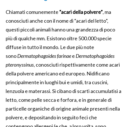
Chiamati comunemente
“acari della polvere”
, ma
conosciuti anche con il nome di “acari del letto”,
questi piccoli animali hanno una grandezza di poco
più di qualche mm. Esistono oltre 500.000 specie
diffuse in tutto il mondo. Le due più note
sono
Dermatophagoides farinae
e
Dermatophagoides
pteronyssinus
, conosciuti rispettivamente come acari
della polvere americano ed europeo. Nidificano
principalmente in luoghi bui e umidi, tra cuscini,
lenzuola e materassi. Si cibano di scarti accumulatisi a
letto, come pelle secca e forfora, e in generale di
particelle organiche di origine animale presenti nella
polvere, e depositando in seguito feci che
contengono allergeni (e che, a loro volta, sono