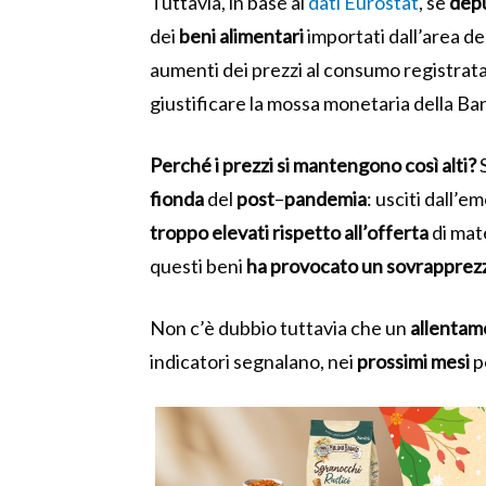
Tuttavia, in base ai
dati Eurostat
, se
dep
dei
beni
alimentari
importati dall’area de
aumenti dei prezzi al consumo registrata
giustificare la mossa monetaria della B
Perché i prezzi si mantengono così alti?
S
fionda
del
post
–
pandemia
: usciti dall’e
troppo elevati rispetto all’offerta
di mat
questi beni
ha provocato un sovrappre
Non c’è dubbio tuttavia che un
allentam
indicatori segnalano, nei
prossimi
mesi
p