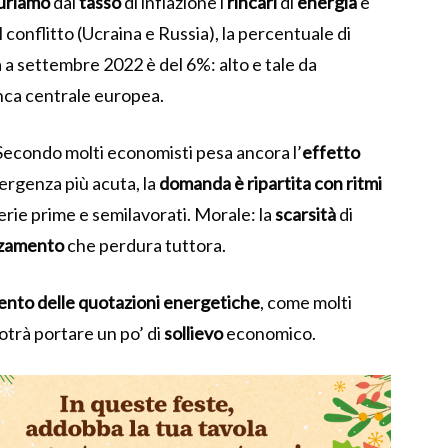
uriamo
dal
tasso
di inflazione i
rincari
di
energia
e
l conflitto (Ucraina e Russia), la percentuale di
 a settembre 2022 è del 6%: alto e tale da
anca centrale europea.
econdo molti economisti pesa ancora l’
effetto
mergenza più acuta, la
domanda è ripartita con ritmi
erie prime e semilavorati. Morale: la
scarsità
di
zzamento
che perdura tuttora.
ento delle quotazioni energetiche
, come molti
otrà portare un po’ di
sollievo
economico.