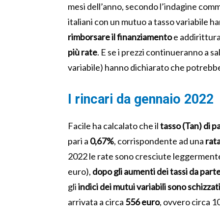
mesi dell’anno, secondo l’indagine commi
italiani con un mutuo a tasso variabile h
rimborsare il finanziamento
e addirittur
più rate
. E se i prezzi continueranno a sa
variabile) hanno dichiarato che potrebbe
I rincari da gennaio 2022
Facile ha calcalato che il
tasso (Tan) di p
pari a
0,67%
, corrispondente ad una
rata
2022 le rate sono cresciute leggermente (
euro),
dopo gli aumenti dei tassi da part
gli
indici dei mutui variabili sono schizzat
arrivata a circa
556 euro
, ovvero circa 10