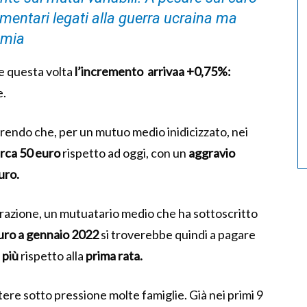
alimentari legati alla guerra ucraina ma
emia
e questa volta
l’incremento
arrivaa
+0,75%
:
e.
rendo che, per un mutuo medio inidicizzato, nei
circa 50 euro
rispetto ad oggi, con un
aggravio
uro.
parazione, un mutuatario medio che ha sottoscritto
uro a gennaio 2022
si troverebbe quindi a pagare
 più
rispetto alla
prima rata.
ere sotto pressione molte famiglie. Già nei primi 9