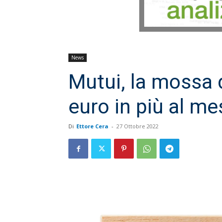
News
Mutui, la mossa 
euro in più al me
Di
Ettore Cera
-
27 Ottobre 2022