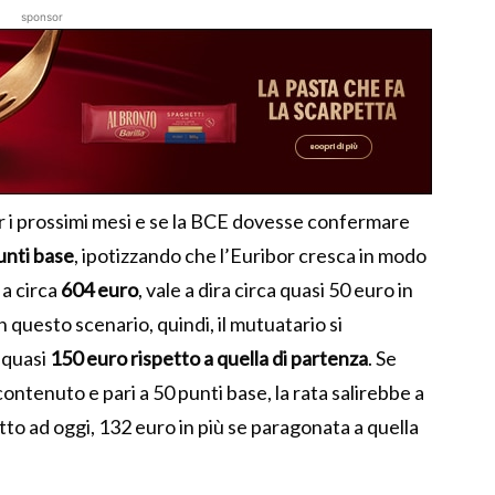
sponsor
er i prossimi mesi e se la BCE dovesse confermare
unti base
, ipotizzando che l’Euribor cresca in modo
a circa
604 euro
, vale a dira circa quasi 50 euro in
n questo scenario, quindi, il mutuatario si
 quasi
150 euro rispetto a quella di partenza
. Se
ontenuto e pari a 50 punti base, la rata salirebbe a
etto ad oggi, 132 euro in più se paragonata a quella