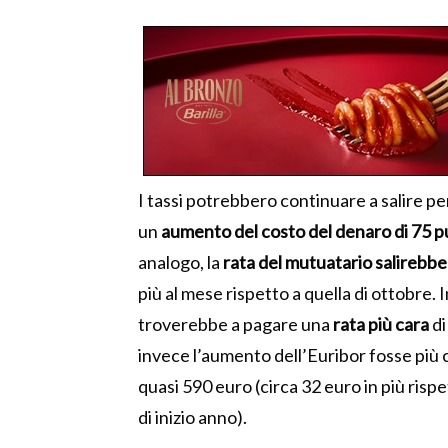
I tassi potrebbero continuare a salire p
un
aumento del costo del denaro di 75 p
analogo, la
rata del mutuatario salirebbe
più al mese rispetto a quella di ottobre. I
troverebbe a pagare una
rata più cara
di
invece l’aumento dell’Euribor fosse più c
quasi 590 euro (circa 32 euro in più risp
di inizio anno).