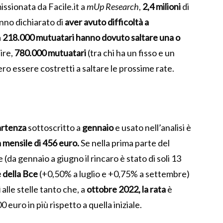
ssionata da Facile.it a
mUp Research
,
2,4 milioni
di
anno dichiarato di
aver avuto difficoltà a
a
218.000 mutuatari hanno dovuto saltare una o
lire,
780.000
mutuatari
(tra chi ha un fisso e un
ro essere costretti a saltare le prossime rate.
artenza
sottoscritto a
gennaio
e usato nell’analisi è
 mensile di 456 euro.
Se nella prima parte del
da gennaio a giugno il rincaro è stato di soli 13
e della Bce
(+0,50% a luglio e +0,75% a settembre)
i
alle stelle tanto che, a
ottobre 2022, la rata
è
0 euro in più rispetto a quella iniziale.