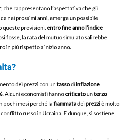
r
, che rappresentano l’aspettativa che gli
ce nei prossimi anni, emerge un possibile
 queste previsioni,
entro fine anno l’indice
così fosse, la rata del mutuo simulato salirebbe
o in più rispetto a inizio anno.
alta?
emento dei prezzi con un
tasso
di
inflazione
%
. Alcuni economisti hanno
criticato
un
terzo
n pochi mesi perché la
fiammata
dei
prezzi
è molto
conflitto russo in Ucraina. E dunque, si sostiene,