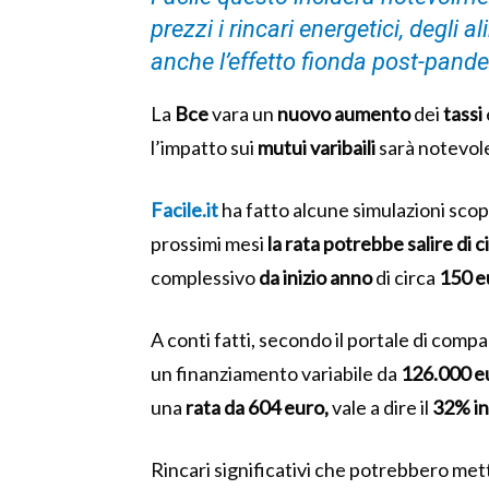
prezzi i rincari energetici, degli 
anche l’effetto fionda post-pand
La
Bce
vara un
nuovo
aumento
dei
tassi
l’impatto sui
mutui
varibaili
sarà notevol
Facile.it
ha fatto alcune simulazioni scop
prossimi mesi
la rata potrebbe
salire di 
complessivo
da inizio anno
di circa
150 e
A conti fatti, secondo il portale di com
un finanziamento variabile da
126.000 e
una
rata da 604 euro,
vale a dire il
32% in
Rincari significativi che potrebbero mett