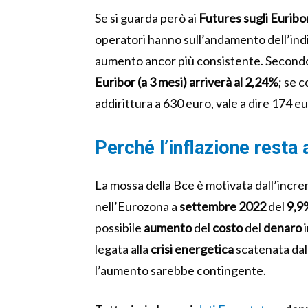
Se si guarda però ai
Futures sugli Euribo
operatori hanno sull’andamento dell’indi
aumento ancor più consistente. Secondo
Euribor (a 3 mesi) arriverà al 2,24%
; se 
addirittura a 630 euro, vale a dire 174 eur
Perché l’inflazione resta 
La mossa della Bce è motivata dall’incr
nell’Eurozona a
settembre
2022
del
9,9
possibile
aumento
del
costo
del
denaro
i
legata alla
crisi
energetica
scatenata dal 
l’aumento sarebbe contingente.