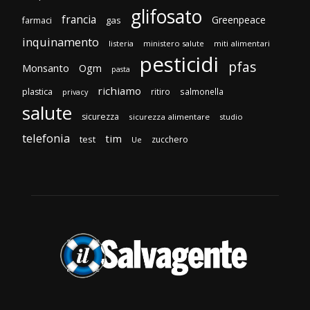
glifosato
francia
Greenpeace
gas
farmaci
inquinamento
listeria
ministero salute
miti alimentari
pesticidi
pfas
Monsanto
Ogm
pasta
richiamo
plastica
ritiro
salmonella
privacy
salute
sicurezza
sicurezza alimentare
studio
telefonia
tim
test
zucchero
Ue