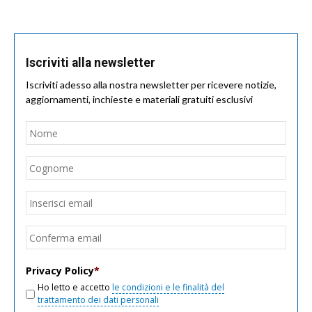
Iscriviti alla newsletter
Iscriviti adesso alla nostra newsletter per ricevere notizie,
aggiornamenti, inchieste e materiali gratuiti esclusivi
Nome
*
Nom
Cogn
Email
*
Inseri
email
Conf
email
Privacy Policy
*
Ho letto e accetto
le condizioni e le finalità del
trattamento dei dati personali