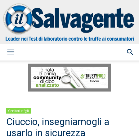
il
Salvagente
Genitori e figli
Ciuccio, insegniamogli a
usarlo in sicurezza