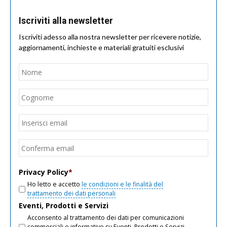
Iscriviti alla newsletter
Iscriviti adesso alla nostra newsletter per ricevere notizie,
aggiornamenti, inchieste e materiali gratuiti esclusivi
Nome
*
Nom
Cogn
Email
*
Inseri
email
Conf
email
Privacy Policy
*
Ho letto e accetto
le condizioni e le finalità del
trattamento dei dati personali
Eventi, Prodotti e Servizi
Acconsento al trattamento dei dati per comunicazioni
commerciali e informative su Eventi, Prodotti e Servizi