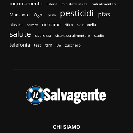
inquinamento
listeria
ministero salute
miti alimentari
pesticidi
pfas
Monsanto
Ogm
pasta
richiamo
plastica
ritiro
salmonella
privacy
salute
sicurezza
sicurezza alimentare
studio
telefonia
tim
test
zucchero
Ue
CHI SIAMO