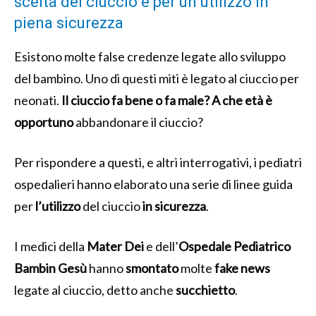
scelta del ciuccio e per un utilizzo in
piena sicurezza
Esistono molte false credenze legate allo sviluppo
del bambino. Uno di questi miti è legato al ciuccio per
neonati.
Il ciuccio fa bene o fa male?
A che età è
opportuno
abbandonare il ciuccio?
Per rispondere a questi, e altri interrogativi, i pediatri
ospedalieri hanno elaborato una serie di linee guida
per
l’utilizzo
del ciuccio
in sicurezza
.
I medici della
Mater Dei
e dell’
Ospedale Pediatrico
Bambin Gesù
hanno
smontato
molte
fake
news
legate al ciuccio, detto anche
succhietto
.