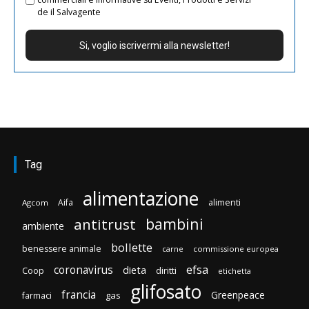
de il Salvagente
Tag
alimentazione
Aifa
alimenti
Agcom
bambini
antitrust
ambiente
bollette
benessere animale
carne
commissione europea
efsa
coronavirus
dieta
diritti
Coop
etichetta
glifosato
francia
Greenpeace
gas
farmaci