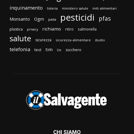
inquinamento
listeria
ministero salute
miti alimentari
pesticidi
pfas
Monsanto
Ogm
pasta
richiamo
plastica
ritiro
salmonella
privacy
salute
sicurezza
sicurezza alimentare
studio
telefonia
tim
test
zucchero
Ue
CHI SIAMO