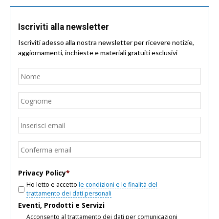
Iscriviti alla newsletter
Iscriviti adesso alla nostra newsletter per ricevere notizie,
aggiornamenti, inchieste e materiali gratuiti esclusivi
Nome
*
Nom
Cogn
Email
*
Inseri
email
Conf
email
Privacy Policy
*
Ho letto e accetto
le condizioni e le finalità del
trattamento dei dati personali
Eventi, Prodotti e Servizi
Acconsento al trattamento dei dati per comunicazioni