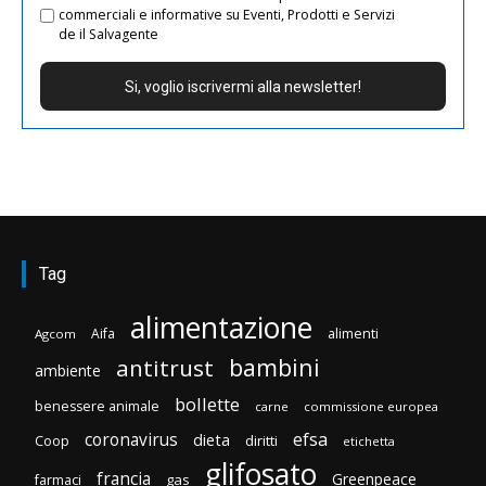
commerciali e informative su Eventi, Prodotti e Servizi
de il Salvagente
Tag
alimentazione
Aifa
alimenti
Agcom
bambini
antitrust
ambiente
bollette
benessere animale
carne
commissione europea
efsa
coronavirus
dieta
diritti
Coop
etichetta
glifosato
francia
Greenpeace
gas
farmaci