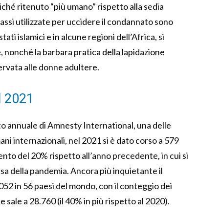
oiché ritenuto “più umano” rispetto alla sedia
prassi utilizzate per uccidere il condannato sono
tati islamici e in alcune regioni dell’Africa, si
, nonché la barbara pratica della lapidazione
iservata alle donne adultere.
l 2021
to annuale di Amnesty International, una delle
umani internazionali, nel 2021 si è dato corso a 579
nto del 20% rispetto all’anno precedente, in cui si
a della pandemia. Ancora più inquietante il
52 in 56 paesi del mondo, con il conteggio dei
e sale a 28.760 (il 40% in più rispetto al 2020).