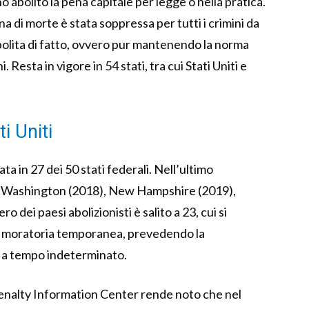
o abolito la pena capitale per legge o nella pratica.
a di morte è stata soppressa per tutti i crimini da
bolita di fatto, ovvero pur mantenendo la norma
. Resta in vigore in 54 stati, tra cui Stati Uniti e
i Uniti
ata in 27 dei 50 stati federali. Nell’ultimo
 di Washington (2018), New Hampshire (2019),
o dei paesi abolizionisti è salito a 23, cui si
a moratoria temporanea, prevedendo la
e a tempo indeterminato.
Penalty Information Center rende noto che nel