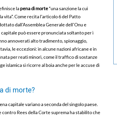
efinisce la
pena di morte
“una sanzione la cui
 vita”. Come recita l’articolo 6 del Patto
i, adottato dall’Assemblea Generale dell’Onu e
 capitale può essere pronunciata soltanto per i
i vanno annoverati alto tradimento, spionaggio,
via, le eccezioni: in alcune nazioni africane e in
ata per reati minori, come il traffico di sostanze
ge islamica si ricorre al boia anche per le accuse di
a di morte?
ena capitale variano a seconda del singolo paese.
ze contro Rees della Corte suprema ha stabilito che