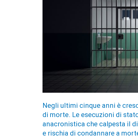
Negli ultimi cinque anni è cres
di morte. Le esecuzioni di stat
anacronistica che calpesta il di
e rischia di condannare a mort