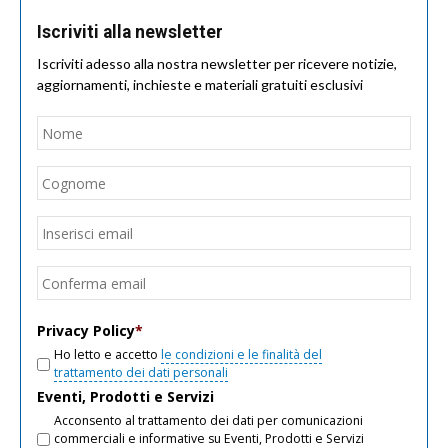
Iscriviti alla newsletter
Iscriviti adesso alla nostra newsletter per ricevere notizie,
aggiornamenti, inchieste e materiali gratuiti esclusivi
Nome
*
Nom
Cogn
Email
*
Inseri
email
Conf
email
Privacy Policy
*
Ho letto e accetto
le condizioni e le finalità del
trattamento dei dati personali
Eventi, Prodotti e Servizi
Acconsento al trattamento dei dati per comunicazioni
commerciali e informative su Eventi, Prodotti e Servizi