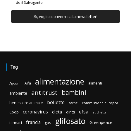
de il Salvagente
Tag
alimentazione
Aifa
alimenti
Agcom
bambini
antitrust
ambiente
bollette
benessere animale
carne
commissione europea
efsa
coronavirus
dieta
Coop
diritti
etichetta
glifosato
francia
Greenpeace
gas
farmaci