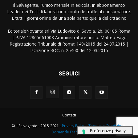
Il Salvagente, l’unico mensile in edicola, in abbonamento
Leader nei Test di laboratorio contro le truffe al consumatore.
E tutti i giorni online da una sola parte: quella del cittadino
EditorialeNovanta srl Via Ludovico di Savoia, 2b, 00185 Roma
| P.IVA 12865661008 Amministratore unico: Matteo Fago
Registrazione Tribunale di Roma: 149/2015 del 24.07.2015 |
Iscrizione ROC: n. 25400 del 12.03.2015
SEGUICI
Contatti
© Il Salvagente - 2015-2021 -
Privacy Policy
-
Termini e Condizioni
-
Domande Frequenti