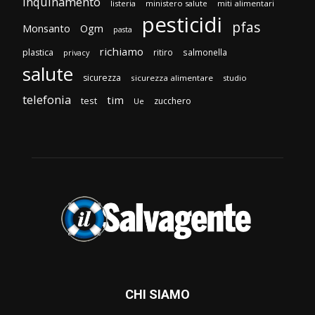
inquinamento
listeria
ministero salute
miti alimentari
pesticidi
pfas
Monsanto
Ogm
pasta
richiamo
plastica
ritiro
salmonella
privacy
salute
sicurezza
sicurezza alimentare
studio
telefonia
tim
test
zucchero
Ue
CHI SIAMO