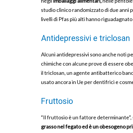
negli
imballaggi alimentari,
nelle pentole 
studio clinico randomizzato di due anni p
livelli di Pfas più alti hanno riguadagnato
Antidepressivi e triclosan
Alcuni antidepressivi sono anche noti p
chimiche con alcune prove di essere obes
il triclosan, un agente antibatterico band
usato ancora in Ue per dentifrici e cosme
Fruttosio
“Il fruttosio è un fattore determinante”,
grasso nel fegato ed è un obesogeno pr