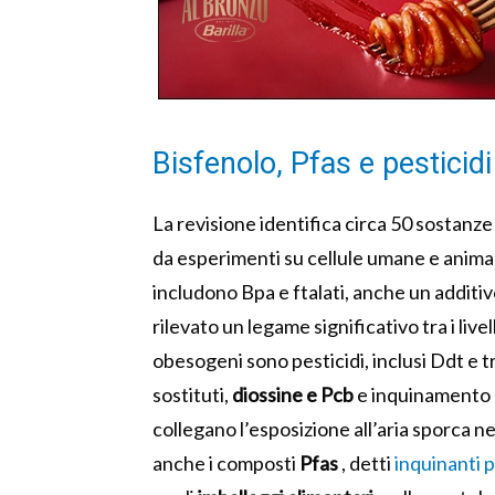
Bisfenolo, Pfas e pesticidi 
La revisione identifica circa 50 sostanz
da esperimenti su cellule umane e animal
includono Bpa e ftalati, anche un additivo
rilevato un legame significativo tra i livell
obesogeni sono pesticidi, inclusi Ddt e tr
sostituti,
diossine e Pcb
e inquinamento a
collegano l’esposizione all’aria sporca ne
anche i composti
Pfas
, detti
inquinanti 