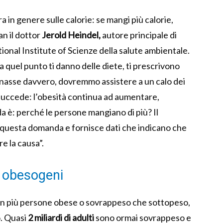
ra in genere sulle calorie: se mangi più calorie,
an il dottor
Jerold Heindel,
autore principale di
tional Institute of Scienze della salute ambientale.
 quel punto ti danno delle diete, ti prescrivono
ionasse davvero, dovremmo assistere a un calo dei
 succede: l’obesità continua ad aumentare,
a è: perché le persone mangiano di più? Il
questa domanda e fornisce dati che indicano che
e la causa”.
li obesogeni
 con più persone obese o sovrappeso che sottopeso,
o. Quasi
2 miliardi di adulti
sono ormai sovrappeso e