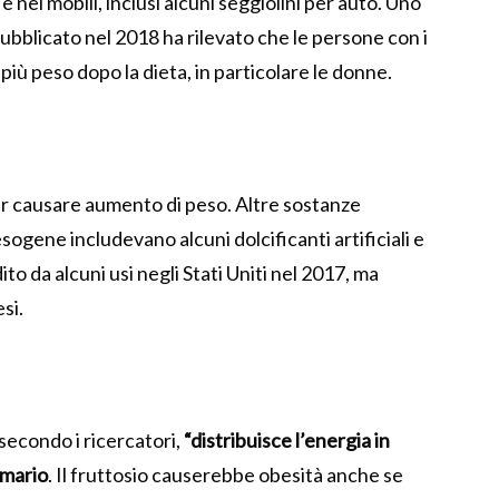
e nei mobili, inclusi alcuni seggiolini per auto. Uno
ubblicato nel 2018 ha rilevato che le persone con i
 più peso dopo la dieta, in particolare le donne.
er causare aumento di peso. Altre sostanze
ogene includevano alcuni dolcificanti artificiali e
ito da alcuni usi negli Stati Uniti nel 2017, ma
si.
 secondo i ricercatori,
“distribuisce l’energia in
imario
. Il fruttosio causerebbe obesità anche se