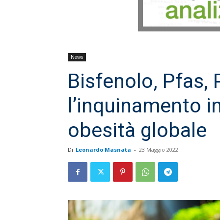
News
Bisfenolo, Pfas, 
l’inquinamento i
obesità globale
Di
Leonardo Masnata
-
23 Maggio 2022