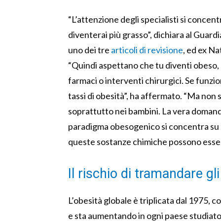
“L’attenzione degli specialisti si concent
diventerai più grasso”, dichiara al Guardi
uno dei tre
articoli di revisione
, ed ex Na
“Quindi aspettano che tu diventi obeso, a
farmaci o interventi chirurgici. Se funz
tassi di obesità”, ha affermato. “Ma non
soprattutto nei bambini. La vera domand
paradigma obesogenico si concentra su 
queste sostanze chimiche possono esser
Il rischio di tramandare g
L’obesità globale è triplicata dal 1975,
e sta aumentando in ogni paese studiat