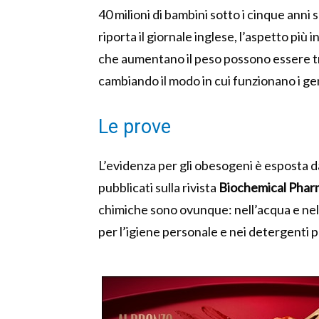
40 milioni di bambini sotto i cinque ann
riporta il giornale inglese, l’aspetto più
che aumentano il peso possono essere t
cambiando il modo in cui funzionano i gen
Le prove
L’evidenza per gli obesogeni è esposta da
pubblicati sulla rivista
Biochemical Phar
chimiche sono ovunque: nell’acqua e nella
per l’igiene personale e nei detergenti pe