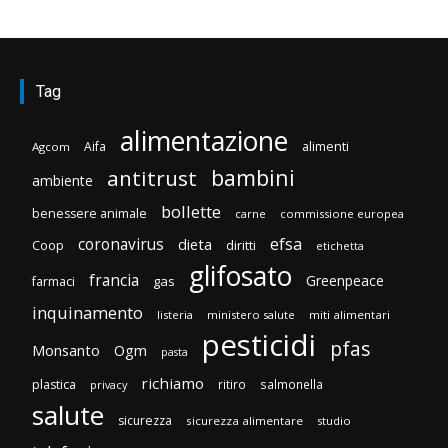
Tag
alimentazione
Aifa
alimenti
Agcom
bambini
antitrust
ambiente
bollette
benessere animale
carne
commissione europea
efsa
coronavirus
dieta
diritti
Coop
etichetta
glifosato
francia
Greenpeace
gas
farmaci
inquinamento
listeria
ministero salute
miti alimentari
pesticidi
pfas
Monsanto
Ogm
pasta
richiamo
plastica
ritiro
salmonella
privacy
salute
sicurezza
sicurezza alimentare
studio