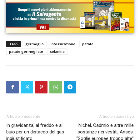
TAGS
germoglio
intossicazione
patate
patate germogliate
solanina
Articolo precedente
Articolo successivo
In gravidanza, al freddo e al
Nichel, Cadmio e altre mille
buio per un distacco del gas
sostanze nei vestiti, Anses:
ingiustificato
“Soglie europee troppo alte”