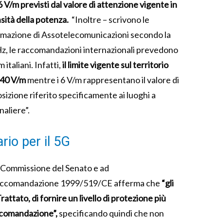
 6 V/m previsti dal valore di attenzione vigente in
ensità della potenza.
“Inoltre – scrivono le
fermazione di Assotelecomunicazioni secondo la
GHz, le raccomandazioni internazionali prevedono
italiani. Infatti,
il limite vigente sul territorio
i 40 V/m
mentre i 6 V/m rappresentano il valore di
osizione riferito specificamente ai luoghi a
naliere”.
io per il 5G
a Commissione del Senato e ad
 Raccomandazione 1999/519/CE afferma che
“gli
rattato, di fornire un livello di protezione più
accomandazione”,
specificando quindi che non