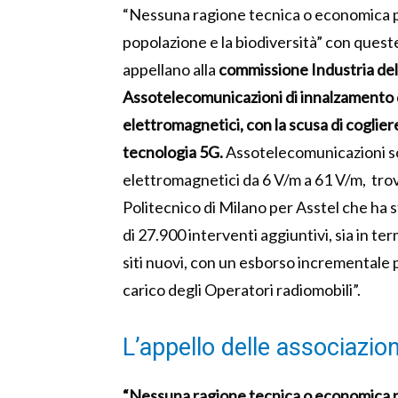
“Nessuna ragione tecnica o economica può
popolazione e la biodiversità” con queste p
appellano alla
commissione Industria del S
Assotelecomunicazioni
di innalzamento d
elettromagnetici, con la scusa di cogliere
tecnologia 5G.
Assotelecomunicazioni sost
elettromagnetici da 6 V/m a 61 V/m, tro
Politecnico di Milano per Asstel che ha st
di 27.900 interventi aggiuntivi, sia in term
siti nuovi, con un esborso incrementale p
carico degli Operatori radiomobili”.
L’appello delle associazion
“Nessuna ragione tecnica o economica può