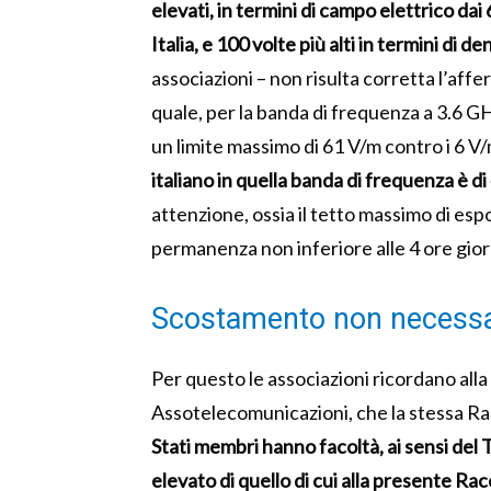
elevati, in termini di campo elettrico dai
Italia, e 100 volte più alti in termini di d
associazioni – non risulta corretta l’af
quale, per la banda di frequenza a 3.6 
un limite massimo di 61 V/m contro i 6 V/m 
italiano in quella banda di frequenza è d
attenzione, ossia il tetto massimo di esp
permanenza non inferiore alle 4 ore gior
Scostamento non necessar
Per questo le associazioni ricordano all
Assotelecomunicazioni, che la stessa
Stati membri hanno facoltà, ai sensi del T
elevato di quello di cui alla presente R