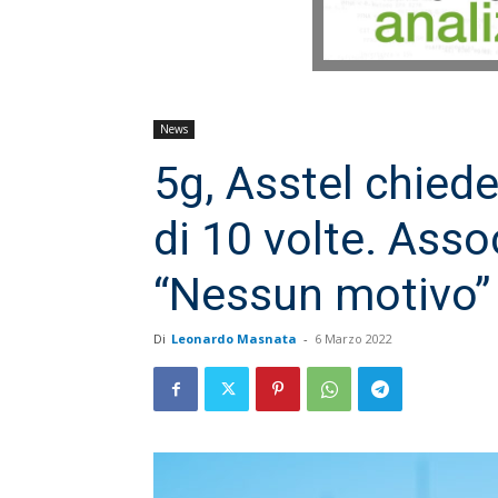
News
5g, Asstel chiede
di 10 volte. Asso
“Nessun motivo”
Di
Leonardo Masnata
-
6 Marzo 2022