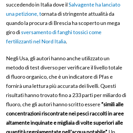
succedendo in Italia dove il
Salvagente ha lanciato
una petizione, t
ornata di stringente attualità da
quando la procura di Brescia ha scoperto un mega
giro di
sversamento di fanghi tossici come
fertilizzanti nel Nord Italia
.
Negli Usa, gli autori hanno anche utilizzato un
metodo di test diverso per verificare il livello totale
di fluoro organico, che è un indicatore di Pfas e
fornirà una lettura più accurata dei livelli. Questi
risultati hanno trovato fino a 233 parti per miliardo di
fluoro, che gli autori hanno scritto essere
“simili alle
concentrazioni riscontrate nei pesci raccolti in aree
altamente inquinate e migliaia di volte superiori alle
quantità regolamentate nell’acqua potabile”.
Un