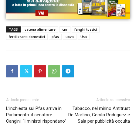
TAGS
catena alimentare
cnr
fanghi tossici
fertilizzanti domestici
pfas
uova
Usa
Articolo precedente
Articolo successivo
L’inchiesta sui Pfas arriva in
Tabacco, nel mirino Antitrust
Parlamento: il senatore
De Martino, Cecilia Rodriguez e
Cangini: “I ministri rispondano”
Sala per pubblicità occulta