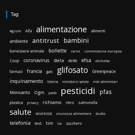
Tag
alimentazione
Aifa
alimenti
Agcom
bambini
antitrust
ambiente
bollette
benessere animale
carne
commissione europea
efsa
coronavirus
dieta
diritti
Coop
etichetta
glifosato
francia
Greenpeace
gas
farmaci
inquinamento
listeria
ministero salute
miti alimentari
pesticidi
pfas
Monsanto
Ogm
pasta
richiamo
plastica
ritiro
salmonella
privacy
salute
sicurezza
sicurezza alimentare
studio
telefonia
tim
test
zucchero
Ue