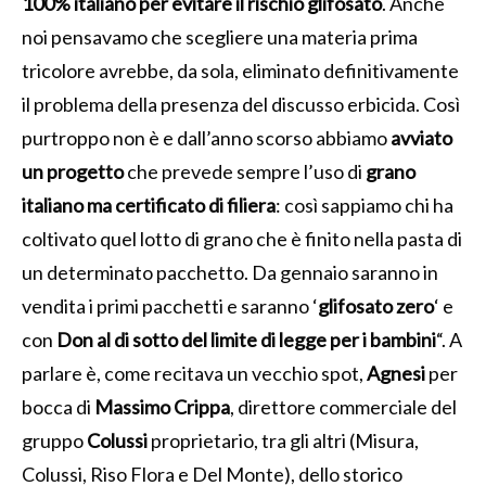
100% italiano per evitare il rischio glifosato
. Anche
noi pensavamo che scegliere una materia prima
tricolore avrebbe, da sola, eliminato definitivamente
il problema della presenza del discusso erbicida. Così
purtroppo non è e dall’anno scorso abbiamo
avviato
un progetto
che prevede sempre l’uso di
grano
italiano ma certificato di filiera
: così sappiamo chi ha
coltivato quel lotto di grano che è finito nella pasta di
un determinato pacchetto. Da gennaio saranno in
vendita i primi pacchetti e saranno ‘
glifosato zero
‘ e
con
Don al di sotto del limite di legge per i bambini
“. A
parlare è, come recitava un vecchio spot,
Agnesi
per
bocca di
Massimo Crippa
, direttore commerciale del
gruppo
Colussi
proprietario, tra gli altri (Misura,
Colussi, Riso Flora e Del Monte), dello storico