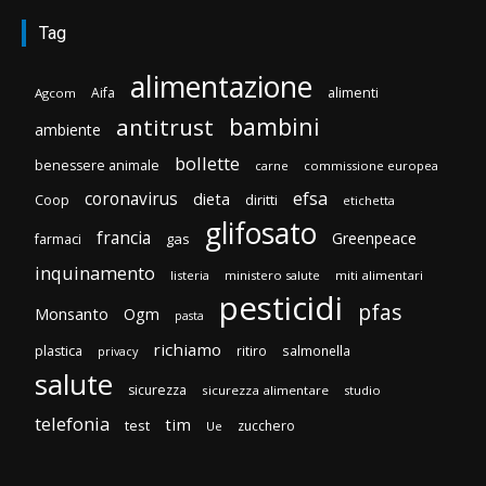
Tag
alimentazione
Aifa
alimenti
Agcom
bambini
antitrust
ambiente
bollette
benessere animale
carne
commissione europea
efsa
coronavirus
dieta
diritti
Coop
etichetta
glifosato
francia
Greenpeace
gas
farmaci
inquinamento
listeria
ministero salute
miti alimentari
pesticidi
pfas
Monsanto
Ogm
pasta
richiamo
plastica
ritiro
salmonella
privacy
salute
sicurezza
sicurezza alimentare
studio
telefonia
tim
test
zucchero
Ue