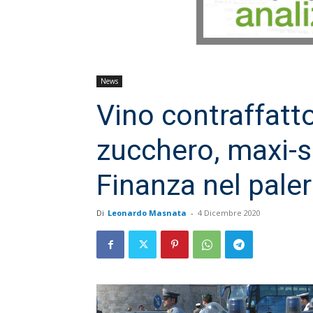
News
Vino contraffatt
zucchero, maxi-s
Finanza nel pale
Di
Leonardo Masnata
-
4 Dicembre 2020