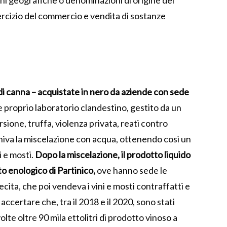
ni geografiche o denominazioni di origine dei
sercizio del commercio e vendita di sostanze
 di canna – acquistate in nero da aziende con sede
 proprio laboratorio clandestino, gestito da un
sione, truffa, violenza privata, reati contro
eniva la miscelazione con acqua, ottenendo così un
 e mosti.
Dopo la miscelazione, il prodotto liquido
o enologico di Partinico,
ove hanno sede le
lecita, che poi vendeva i vini e mosti contraffatti e
le accertare che, tra il 2018 e il 2020, sono stati
olte oltre 90 mila ettolitri di prodotto vinoso a