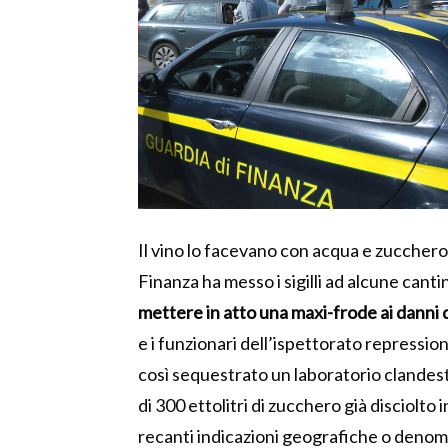
Il vino lo facevano con acqua e zucchero, 
Finanza ha messo i sigilli ad alcune canti
mettere in atto una maxi-frode ai danni 
e i funzionari dell’ispettorato repressio
così sequestrato un laboratorio clandest
di 300 ettolitri di zucchero già disciolto 
recanti indicazioni geografiche o denomi