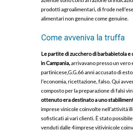
aziende sono contraffazione di indicazio
prodotti agroalimentari, di frode nell’e
alimentari non genuine come genuine.
Come avveniva la truffa
Le partite di zucchero di barbabietola e
in Campania,
arrivavano presso un vero e
partinicese,G.G.66 anni accusato di estor
l’economia, ricettazione, falso. Qui avv
composto per la preparazione di falsi vini
ottenuto era destinato a uno stabiliment
imprese vinicole coinvolte nell’attività il
sofisticati ai vari clienti. È stato possibi
venduti dalle 4 imprese vitivinicole coinv