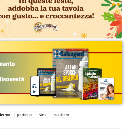
lermo
partinico
vino
zucchero