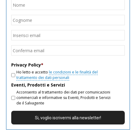
Nome
*
Nom
Cogn
Email
*
Inseri
email
Conf
email
Privacy Policy
*
Ho letto e accetto
le condizioni e le finalità del
trattamento dei dati personali
Eventi, Prodotti e Servizi
Acconsento al trattamento dei dati per comunicazioni
commerciali e informative su Eventi, Prodotti e Servizi
de il Salvagente