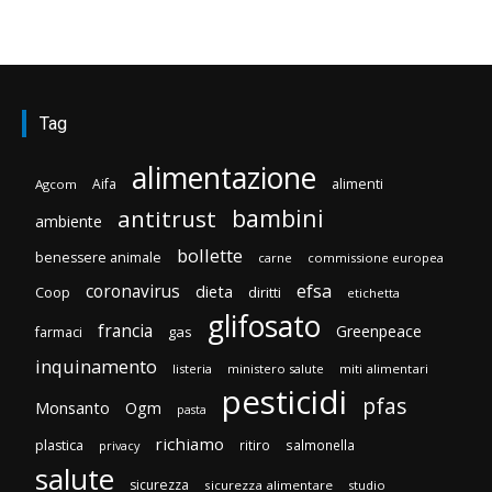
Tag
alimentazione
Aifa
alimenti
Agcom
bambini
antitrust
ambiente
bollette
benessere animale
carne
commissione europea
efsa
coronavirus
dieta
diritti
Coop
etichetta
glifosato
francia
Greenpeace
gas
farmaci
inquinamento
listeria
ministero salute
miti alimentari
pesticidi
pfas
Monsanto
Ogm
pasta
richiamo
plastica
ritiro
salmonella
privacy
salute
sicurezza
sicurezza alimentare
studio