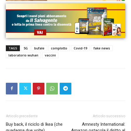
TAGS
5G
bufale
complotto
Covid-19
fake news
laboratorio wuhan
vaccini
Articolo precedente
Articolo successivo
Buy back, il riciclo di Ikea (che
Amnesty International:
guadagna due volte)
Amazon ostacola il diritto al