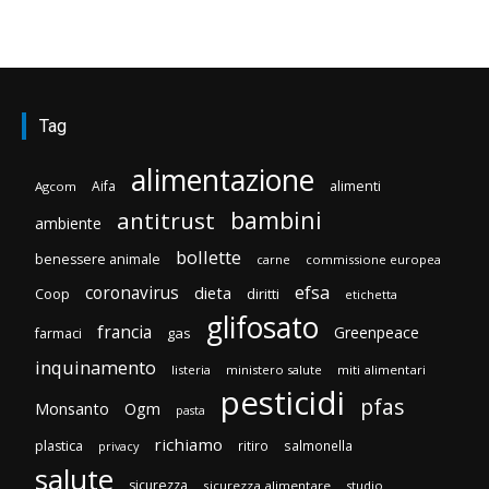
Tag
alimentazione
Aifa
alimenti
Agcom
bambini
antitrust
ambiente
bollette
benessere animale
carne
commissione europea
efsa
coronavirus
dieta
Coop
diritti
etichetta
glifosato
francia
Greenpeace
gas
farmaci
inquinamento
listeria
ministero salute
miti alimentari
pesticidi
pfas
Monsanto
Ogm
pasta
richiamo
plastica
ritiro
salmonella
privacy
salute
sicurezza
sicurezza alimentare
studio