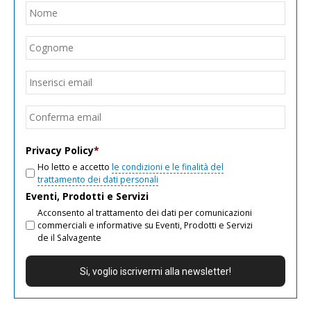
Nome
*
Nom
Cogn
Email
*
Inseri
email
Conf
email
Privacy Policy
*
Ho letto e accetto
le condizioni e le finalità del
trattamento dei dati personali
Eventi, Prodotti e Servizi
Acconsento al trattamento dei dati per comunicazioni
commerciali e informative su Eventi, Prodotti e Servizi
de il Salvagente