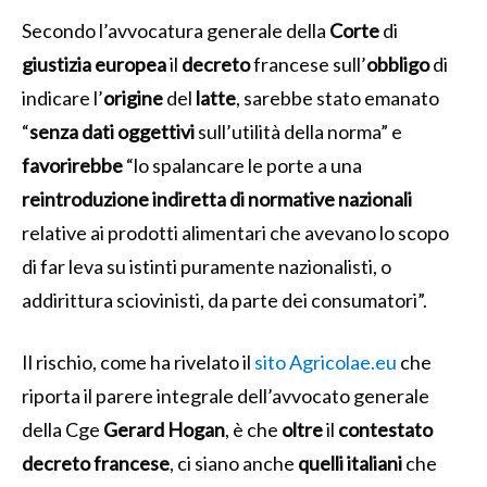
Secondo l’avvocatura generale della
Corte
di
giustizia
europea
il
decreto
francese sull’
obbligo
di
indicare l’
origine
del
latte
, sarebbe stato emanato
“
senza dati oggettivi
sull’utilità della norma” e
favorirebbe
“lo spalancare le porte a una
reintroduzione indiretta di normative nazionali
relative ai prodotti alimentari che avevano lo scopo
di far leva su istinti puramente nazionalisti, o
addirittura sciovinisti, da parte dei consumatori”.
Il rischio, come ha rivelato il
sito Agricolae.eu
che
riporta il parere integrale dell’avvocato generale
della Cge
Gerard Hogan
, è che
oltre
il
contestato
decreto
francese
, ci siano anche
quelli
italiani
che