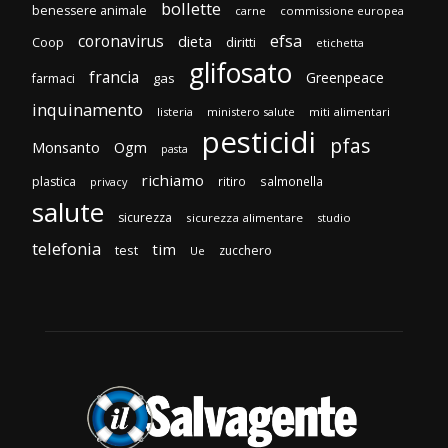
bollette
benessere animale
carne
commissione europea
efsa
coronavirus
dieta
diritti
Coop
etichetta
glifosato
francia
Greenpeace
gas
farmaci
inquinamento
listeria
ministero salute
miti alimentari
pesticidi
pfas
Monsanto
Ogm
pasta
richiamo
plastica
ritiro
salmonella
privacy
salute
sicurezza
sicurezza alimentare
studio
telefonia
tim
test
zucchero
Ue