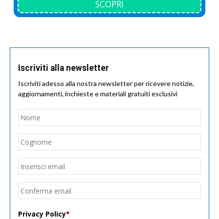
SCOPRI
Iscriviti alla newsletter
Iscriviti adesso alla nostra newsletter per ricevere notizie,
aggiornamenti, inchieste e materiali gratuiti esclusivi
Nome
*
Nom
Cogn
Email
*
Inseri
email
Conf
email
Privacy Policy
*