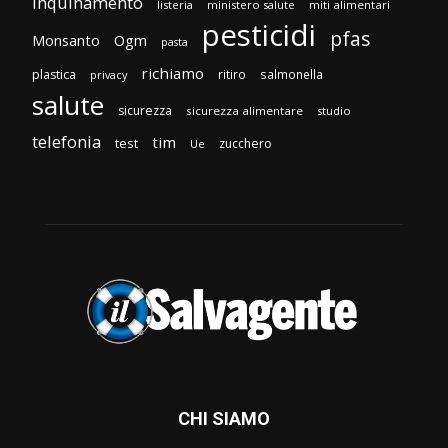
inquinamento
listeria
ministero salute
miti alimentari
pesticidi
pfas
Monsanto
Ogm
pasta
richiamo
plastica
ritiro
salmonella
privacy
salute
sicurezza
sicurezza alimentare
studio
telefonia
tim
test
zucchero
Ue
CHI SIAMO