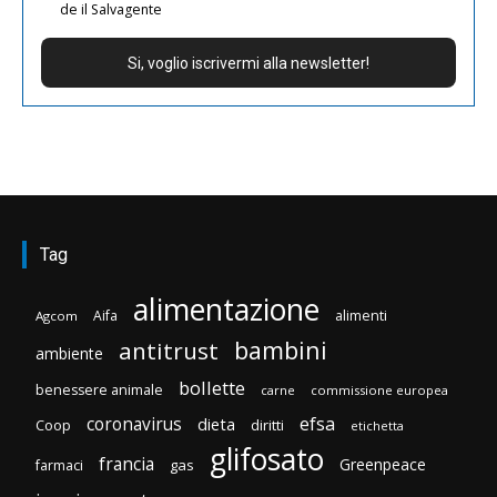
de il Salvagente
Tag
alimentazione
Aifa
alimenti
Agcom
bambini
antitrust
ambiente
bollette
benessere animale
carne
commissione europea
efsa
coronavirus
dieta
Coop
diritti
etichetta
glifosato
francia
Greenpeace
gas
farmaci