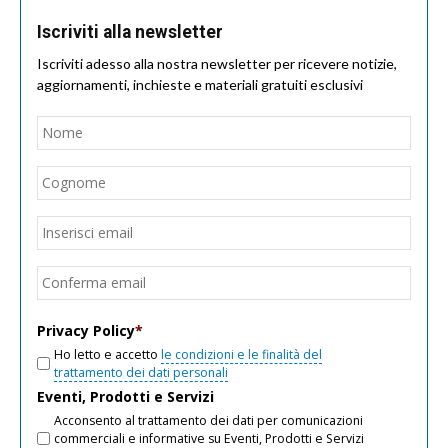
Iscriviti alla newsletter
Iscriviti adesso alla nostra newsletter per ricevere notizie,
aggiornamenti, inchieste e materiali gratuiti esclusivi
Nome
*
Nom
Cogn
Email
*
Inseri
email
Conf
email
Privacy Policy
*
Ho letto e accetto
le condizioni e le finalità del
trattamento dei dati personali
Eventi, Prodotti e Servizi
Acconsento al trattamento dei dati per comunicazioni
commerciali e informative su Eventi, Prodotti e Servizi