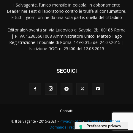
Il Salvagente, l’unico mensile in edicola, in abbonamento
Leader nei Test di laboratorio contro le truffe al consumatore.
E tutti i giorni online da una sola parte: quella del cittadino
EditorialeNovanta srl Via Ludovico di Savoia, 2b, 00185 Roma
| P.IVA 12865661008 Amministratore unico: Matteo Fago
Registrazione Tribunale di Roma: 149/2015 del 24.07.2015 |
Iscrizione ROC: n. 25400 del 12.03.2015
SEGUICI
Contatti
© Il Salvagente - 2015-2021 -
Privacy Policy
-
Termini e Condizioni
-
Domande Frequenti