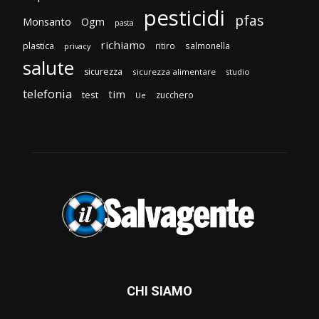
pesticidi
pfas
Monsanto
Ogm
pasta
richiamo
plastica
ritiro
salmonella
privacy
salute
sicurezza
sicurezza alimentare
studio
telefonia
tim
test
zucchero
Ue
CHI SIAMO