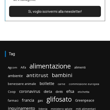
Tag
alimentazione
Aifa
alimenti
Agcom
bambini
antitrust
ambiente
bollette
benessere animale
carne
commissione europea
efsa
coronavirus
dieta
Coop
diritti
etichetta
glifosato
francia
Greenpeace
gas
farmaci
inquinamento
listeria
ministero salute
miti alimentari