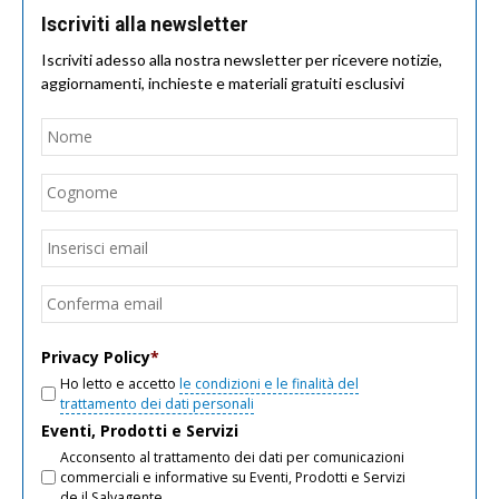
Iscriviti alla newsletter
Iscriviti adesso alla nostra newsletter per ricevere notizie,
aggiornamenti, inchieste e materiali gratuiti esclusivi
Nome
*
Nom
Cogn
Email
*
Inseri
email
Conf
email
Privacy Policy
*
Ho letto e accetto
le condizioni e le finalità del
trattamento dei dati personali
Eventi, Prodotti e Servizi
Acconsento al trattamento dei dati per comunicazioni
commerciali e informative su Eventi, Prodotti e Servizi
de il Salvagente