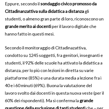
Eppure, secondo il
sondaggio civico promosso da
Cittadinanzattiva sulla didattica a distanza
gli
studenti, o almeno gran parte di loro, riconoscono un
grande merito ai docenti
per il lavoro digitale che
hanno fatto in questi mesi.
Secondo il monitoraggio di Cittadinazattiva,
condotto su 1245 soggetti, fra genitori, insegnanti e
studenti, il 92% delle scuole ha attivato la didattica a
distanza, per lo più con lezioni in diretta su varie
piattaforme (85%) e una durata media a lezione fra i
40 e i 60 minuti (69%). Buona la valutazione del
lavoro svolto dai docenti in questa nuova veste (per il
60% dei rispondenti). Ma si conferma la
grande
questione della esclusione di tanti studenti
che – per