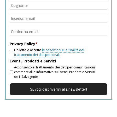
Cogn
Email
*
Inseri
email
Conf
email
Privacy Policy
*
Ho letto e accetto
le condizioni e le finalità del
trattamento dei dati personali
Eventi, Prodotti e Servizi
Acconsento al trattamento dei dati per comunicazioni
commerciali e informative su Eventi, Prodotti e Servizi
de il Salvagente