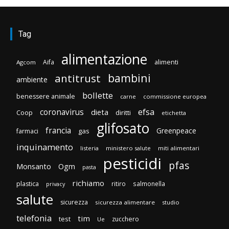
Tag
alimentazione
Aifa
alimenti
Agcom
bambini
antitrust
ambiente
bollette
benessere animale
carne
commissione europea
efsa
coronavirus
dieta
Coop
diritti
etichetta
glifosato
francia
Greenpeace
gas
farmaci
inquinamento
listeria
ministero salute
miti alimentari
pesticidi
pfas
Monsanto
Ogm
pasta
richiamo
plastica
ritiro
salmonella
privacy
salute
sicurezza
sicurezza alimentare
studio
telefonia
tim
test
zucchero
Ue