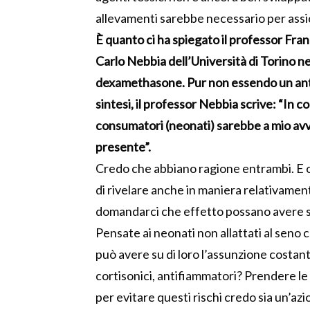
allevamenti sarebbe necessario per assic
È quanto ci ha spiegato il professor Fran
Carlo Nebbia dell’Università di Torino n
dexamethasone. Pur non essendo un anti
sintesi, il professor Nebbia scrive: “In c
consumatori (neonati) sarebbe a mio av
presente”.
Credo che abbiano ragione entrambi. E o
di rivelare anche in maniera relativam
domandarci che effetto possano avere s
Pensate ai neonati non allattati al seno 
può avere su di loro l’assunzione costante
cortisonici, antifiammatori? Prendere le 
per evitare questi rischi credo sia un’az