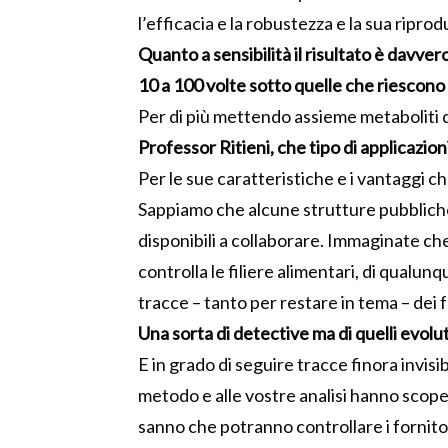
l’efficacia e la robustezza e la sua riprodu
Quanto a sensibilità il risultato è davv
10 a 100 volte sotto quelle che riescono 
Per di più mettendo assieme metaboliti d
Professor Ritieni, che tipo di applicazio
Per le sue caratteristiche e i vantaggi c
Sappiamo che alcune strutture pubbliche
disponibili a collaborare. Immaginate che
controlla le filiere alimentari, di qualun
tracce – tanto per restare in tema – dei 
Una sorta di detective ma di quelli evolu
E in grado di seguire tracce finora invisi
metodo e alle vostre analisi hanno scoper
sanno che potranno controllare i fornitori