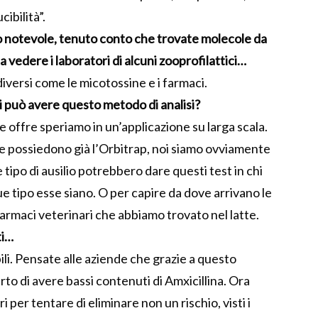
cibilità”.
ero notevole, tenuto conto che trovate molecole da
a vedere i laboratori di alcuni zooprofilattici…
iversi come le micotossine e i farmaci.
ni può avere questo metodo di analisi?
he offre speriamo in un’applicazione su larga scala.
 possiedono già l’Orbitrap, noi siamo ovviamente
 tipo di ausilio potrebbero dare questi test in chi
que tipo esse siano. O per capire da dove arrivano le
farmaci veterinari che abbiamo trovato nel latte.
ti…
bili. Pensate alle aziende che grazie a questo
to di avere bassi contenuti di Amxicillina. Ora
 per tentare di eliminare non un rischio, visti i