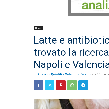
News
Latte e antibioti
trovato la ricerca
Napoli e Valenci
Di
Riccardo Quintili e Valentina Corvino
-
27 Gennai