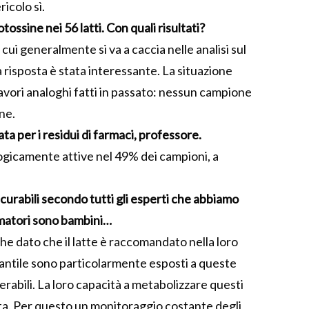
ricolo sì.
ossine nei 56 latti. Con quali risultati?
ui generalmente si va a caccia nelle analisi sul
 risposta è stata interessante. La situazione
avori analoghi fatti in passato: nessun campione
ne.
ta per i residui di farmaci, professore.
gicamente attive nel 49% dei campioni, a
urabili secondo tutti gli esperti che abbiamo
matori sono bambini…
he dato che il latte è raccomandato nella loro
infantile sono particolarmente esposti a queste
rabili. La loro capacità a metabolizzare questi
ata. Per questo un monitoraggio costante degli