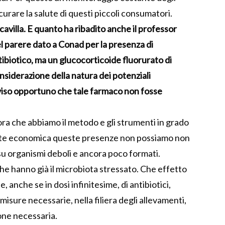
urare la salute di questi piccoli consumatori.
cavilla. E quanto ha ribadito anche il professor
el parere dato a Conad per la presenza di
biotico, ma un glucocorticoide fluorurato di
onsiderazione della natura dei potenziali
viso opportuno che tale farmaco non fosse
ra che abbiamo il metodo e gli strumenti in grado
ente economica queste presenze non possiamo non
u organismi deboli e ancora poco formati.
che hanno già il microbiota stressato. Che effetto
, anche se in dosi infinitesime, di antibiotici,
misure necessarie, nella filiera degli allevamenti,
ione necessaria.