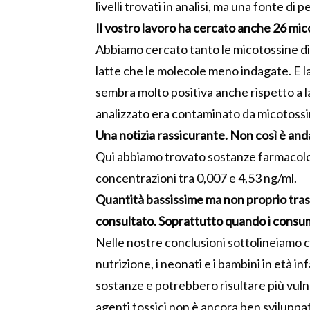
livelli trovati in analisi, ma una fonte di pe
Il vostro lavoro ha cercato anche 26 micot
Abbiamo cercato tanto le micotossine di c
latte che le molecole meno indagate. E la
sembra molto positiva anche rispetto a l
analizzato era contaminato da micotossi
Una notizia rassicurante. Non così è anda
Qui abbiamo trovato sostanze farmacolo
concentrazioni tra 0,007 e 4,53 ng/ml.
Quantità bassissime ma non proprio trasc
consultato. Soprattutto quando i consu
Nelle nostre conclusioni sottolineiamo c
nutrizione, i neonati e i bambini in età 
sostanze e potrebbero risultare più vulne
agenti tossici non è ancora ben svilupp