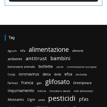
Tag
alimentazione
Aifa
alimenti
Agcom
bambini
antitrust
ambiente
bollette
benessere animale
carne
commissione europea
efsa
coronavirus
dieta
diritti
Coop
etichetta
glifosato
francia
Greenpeace
gas
farmaci
inquinamento
listeria
ministero salute
miti alimentari
pesticidi
pfas
Monsanto
Ogm
pasta