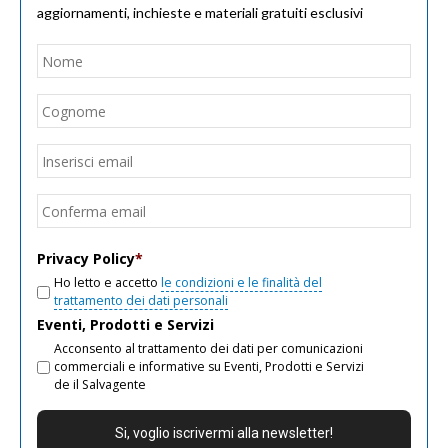
aggiornamenti, inchieste e materiali gratuiti esclusivi
Nome
*
Nom
Cogn
Email
*
Inseri
email
Conf
email
Privacy Policy
*
Ho letto e accetto
le condizioni e le finalità del
trattamento dei dati personali
Eventi, Prodotti e Servizi
Acconsento al trattamento dei dati per comunicazioni
commerciali e informative su Eventi, Prodotti e Servizi
de il Salvagente