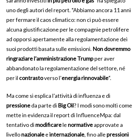
saranno investiti
in più petrolio e gas
” ha spiegato
uno degli autori del report. “Abbiamo ancora 11 anni
per fermare il caos climatico: non ci può essere
alcuna giustificazione per le compagnie petrolifere
ad opporsi apertamente alla regolamentazione dei
suoi prodotti basata sulle emissioni.
Non dovremmo
ringraziare l’amministrazione Trump
per aver
abbandonato la regolamentazione del settore, né
per il
contrasto
verso l’
energia
rinnovabile
“.
Ma come si esplica l’attività di influenza e di
pressione
da parte di
Big Oil
? I modi sono molti come
mette in evidenza il report di InfluenceMpa: dal
tentativo di
modificare
le
normative
approvate a
livello
nazionale
e
internazionale
, fino alle
pressioni