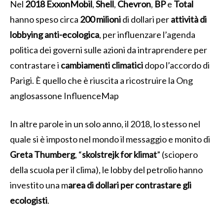
Nel
2018
ExxonMobil
,
Shell
,
Chevron
,
BP
e
Total
hanno speso circa
200
milioni
di dollari per
attività di
lobbying anti-ecologica
, per
influenzare l’agenda
politica dei governi sulle azioni da intraprendere per
contrastare i
cambiamenti climatici
dopo l’accordo di
Parigi. È quello che è riuscita a ricostruire la Ong
anglosassone InfluenceMap
In altre parole in un solo anno, il 2018, lo stesso nel
quale si è imposto nel mondo il messaggio e monito di
Greta Thumberg
, “
skolstrejk for klimat
” (sciopero
della scuola per il clima), le lobby del petrolio hanno
investito una m
area di dollari per contrastare gli
ecologisti
.