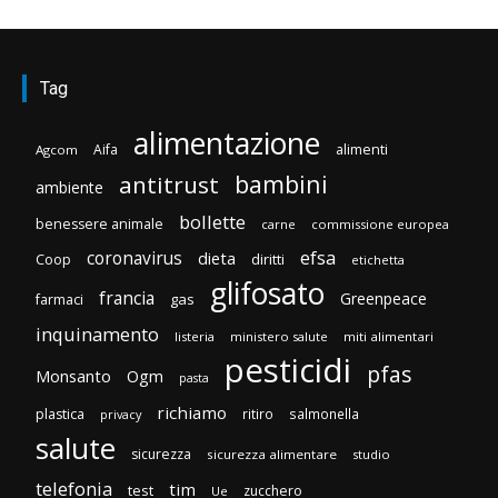
Tag
alimentazione
Aifa
alimenti
Agcom
bambini
antitrust
ambiente
bollette
benessere animale
carne
commissione europea
efsa
coronavirus
dieta
diritti
Coop
etichetta
glifosato
francia
Greenpeace
gas
farmaci
inquinamento
listeria
ministero salute
miti alimentari
pesticidi
pfas
Monsanto
Ogm
pasta
richiamo
plastica
ritiro
salmonella
privacy
salute
sicurezza
sicurezza alimentare
studio
telefonia
tim
test
zucchero
Ue