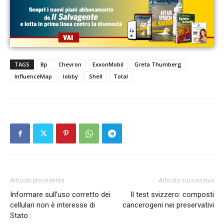
TAGS
Bp
Chevron
ExxonMobil
Greta Thumberg
InfluenceMap
lobby
Shell
Total
Articolo precedente
Articolo successivo
Informare sull’uso corretto dei
Il test svizzero: composti
cellulari non è interesse di
cancerogeni nei preservativi
Stato