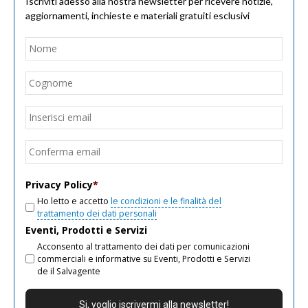
Iscriviti adesso alla nostra newsletter per ricevere notizie,
aggiornamenti, inchieste e materiali gratuiti esclusivi
Nome
*
Nom
Cogn
Email
*
Inseri
email
Conf
email
Privacy Policy
*
Ho letto e accetto
le condizioni e le finalità del
trattamento dei dati personali
Eventi, Prodotti e Servizi
Acconsento al trattamento dei dati per comunicazioni
commerciali e informative su Eventi, Prodotti e Servizi
de il Salvagente