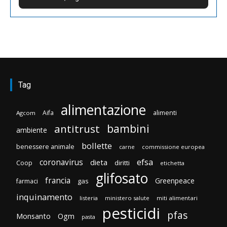
Tag
alimentazione
Aifa
alimenti
Agcom
bambini
antitrust
ambiente
bollette
benessere animale
carne
commissione europea
efsa
coronavirus
dieta
diritti
Coop
etichetta
glifosato
francia
Greenpeace
gas
farmaci
inquinamento
listeria
ministero salute
miti alimentari
pesticidi
pfas
Monsanto
Ogm
pasta