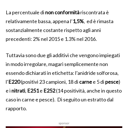
La percentuale di
non conformità
riscontrata è
relativamente bassa, appena l’
1,5%
, ed è rimasta
sostanzialmente costante rispetto agli anni
precedenti: 2% nel 2015 e 1.3% nel 2016.
Tuttavia sono due gli additivi che vengono impiegati
in modo irregolare, magari semplicemente non
essendo dichiarati in etichetta: l’anidride solforosa,
l’
E220
(positivi 23 campioni, 18 di
carne
e 5 di
pesce
)
e i
nitrati
,
E251
e
E252
(14 positività, anche in questo
caso in carne e pesce). Di seguito un estratto dal
rapporto.
sponsor