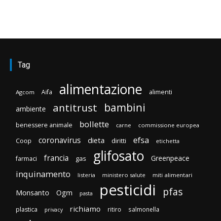
Tag
alimentazione
Aifa
alimenti
Agcom
bambini
antitrust
ambiente
bollette
benessere animale
carne
commissione europea
efsa
coronavirus
dieta
Coop
diritti
etichetta
glifosato
francia
Greenpeace
gas
farmaci
inquinamento
listeria
ministero salute
miti alimentari
pesticidi
pfas
Monsanto
Ogm
pasta
richiamo
plastica
ritiro
salmonella
privacy