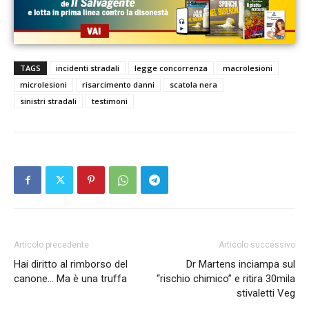
TAGS
incidenti stradali
legge concorrenza
macrolesioni
microlesioni
risarcimento danni
scatola nera
sinistri stradali
testimoni
Articolo precedente
Articolo successivo
Hai diritto al rimborso del
Dr Martens inciampa sul
canone… Ma è una truffa
“rischio chimico” e ritira 30mila
stivaletti Veg