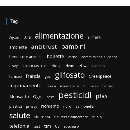
Tag
alimentazione
Aifa
alimenti
Agcom
bambini
antitrust
ambiente
bollette
benessere animale
carne
commissione europea
efsa
coronavirus
dieta
diritti
Coop
etichetta
glifosato
francia
Greenpeace
gas
farmaci
inquinamento
listeria
ministero salute
miti alimentari
pesticidi
pfas
Monsanto
Ogm
pasta
richiamo
plastica
ritiro
salmonella
privacy
salute
sicurezza
sicurezza alimentare
studio
telefonia
tim
test
zucchero
Ue