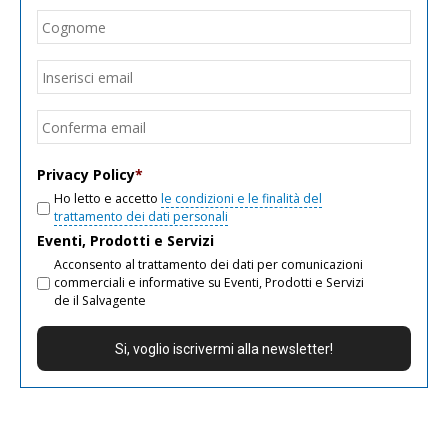
Cogn
Email
*
Inseri
email
Conf
email
Privacy Policy
*
Ho letto e accetto
le condizioni e le finalità del
trattamento dei dati personali
Eventi, Prodotti e Servizi
Acconsento al trattamento dei dati per comunicazioni
commerciali e informative su Eventi, Prodotti e Servizi
de il Salvagente