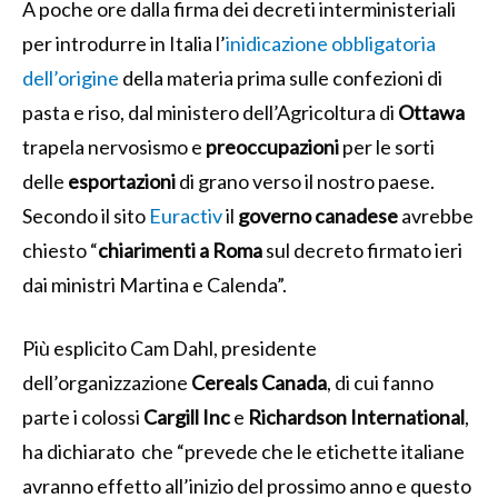
A poche ore dalla firma dei decreti interministeriali
per introdurre in Italia l’
inidicazione obbligatoria
dell’origine
della materia prima sulle confezioni di
pasta e riso, dal ministero dell’Agricoltura di
Ottawa
trapela nervosismo e
preoccupazioni
per le sorti
delle
esportazioni
di grano verso il nostro paese.
Secondo il sito
Euractiv
il
governo canadese
avrebbe
chiesto “
chiarimenti a Roma
sul decreto firmato ieri
dai ministri Martina e Calenda”.
Più esplicito
Cam Dahl, presidente
dell’organizzazione
Cereals Canada
, di cui fanno
parte i colossi
Cargill Inc
e
Richardson International
,
ha dichiarato che “prevede che le etichette italiane
avranno effetto all’inizio del prossimo anno e q
uesto