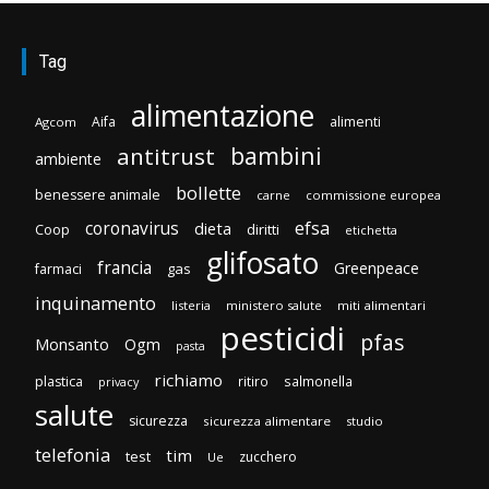
Tag
alimentazione
Aifa
alimenti
Agcom
bambini
antitrust
ambiente
bollette
benessere animale
carne
commissione europea
efsa
coronavirus
dieta
Coop
diritti
etichetta
glifosato
francia
Greenpeace
gas
farmaci
inquinamento
listeria
ministero salute
miti alimentari
pesticidi
pfas
Monsanto
Ogm
pasta
richiamo
plastica
ritiro
salmonella
privacy
salute
sicurezza
sicurezza alimentare
studio
telefonia
tim
test
zucchero
Ue