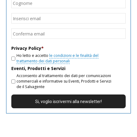
Cogn
Email
*
Inseri
email
Conf
email
Privacy Policy
*
Ho letto e accetto
le condizioni e le finalità del
trattamento dei dati personali
Eventi, Prodotti e Servizi
Acconsento al trattamento dei dati per comunicazioni
commerciali e informative su Eventi, Prodotti e Servizi
de il Salvagente