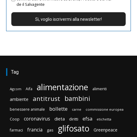
de il Salvagente
Tag
alimentazione
Aifa
alimenti
Agcom
bambini
antitrust
ambiente
bollette
benessere animale
carne
commissione europea
efsa
coronavirus
dieta
diritti
Coop
etichetta
glifosato
francia
Greenpeace
gas
farmaci