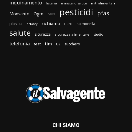
inquinamento
listeria
ministero salute
miti alimentari
pesticidi
pfas
Monsanto
Ogm
pasta
richiamo
plastica
ritiro
salmonella
privacy
salute
sicurezza
sicurezza alimentare
studio
telefonia
tim
test
zucchero
Ue
CHI SIAMO