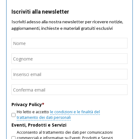
Iscriviti alla newsletter
Iscriviti adesso alla nostra newsletter per ricevere notizie,
aggiornamenti, inchieste e materiali gratuiti esclusivi
Nome
*
Nom
Cogn
Email
*
Inseri
email
Conf
email
Privacy Policy
*
Ho letto e accetto
le condizioni e le finalità del
trattamento dei dati personali
Eventi, Prodotti e Servizi
Acconsento al trattamento dei dati per comunicazioni
commerciali e informative su Eventi, Prodotti e Servizi