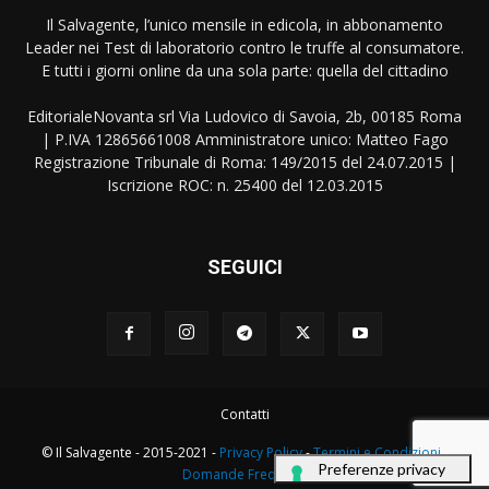
Il Salvagente, l’unico mensile in edicola, in abbonamento
Leader nei Test di laboratorio contro le truffe al consumatore.
E tutti i giorni online da una sola parte: quella del cittadino
EditorialeNovanta srl Via Ludovico di Savoia, 2b, 00185 Roma
| P.IVA 12865661008 Amministratore unico: Matteo Fago
Registrazione Tribunale di Roma: 149/2015 del 24.07.2015 |
Iscrizione ROC: n. 25400 del 12.03.2015
SEGUICI
Contatti
© Il Salvagente - 2015-2021 -
Privacy Policy
-
Termini e Condizioni
-
Domande Frequenti