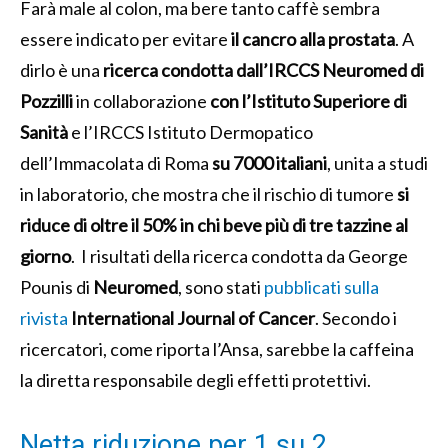
Farà male al colon, ma bere tanto caffè sembra
essere indicato per evitare
il cancro alla prostata
. A
dirlo è una
ricerca condotta dall’IRCCS Neuromed di
Pozzilli
in collaborazione
con l’Istituto Superiore di
Sanità
e l’IRCCS Istituto Dermopatico
dell’Immacolata di Roma
su 7000 italiani
, unita a studi
in laboratorio, che mostra che il rischio di tumore
si
riduce di oltre il 50% in chi beve più di tre tazzine al
giorno
. I risultati della ricerca condotta da George
Pounis di
Neuromed
, sono stati
pubblicati sulla
rivista
International Journal of Cancer
. Secondo i
ricercatori, come riporta l’Ansa, sarebbe la caffeina
la diretta responsabile degli effetti protettivi.
Netta riduzione per 1 su 2