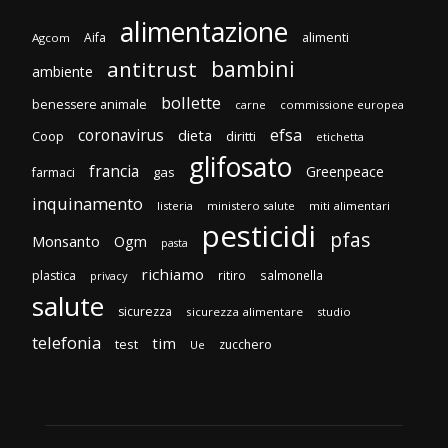
alimentazione
Aifa
alimenti
Agcom
bambini
antitrust
ambiente
bollette
benessere animale
carne
commissione europea
efsa
coronavirus
dieta
Coop
diritti
etichetta
glifosato
francia
Greenpeace
gas
farmaci
inquinamento
listeria
ministero salute
miti alimentari
pesticidi
pfas
Monsanto
Ogm
pasta
richiamo
plastica
ritiro
salmonella
privacy
salute
sicurezza
sicurezza alimentare
studio
telefonia
tim
test
zucchero
Ue