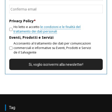
email
Conf
email
Privacy Policy
*
Ho letto e accetto
le condizioni e le finalità del
trattamento dei dati personali
Eventi, Prodotti e Servizi
Acconsento al trattamento dei dati per comunicazioni
commerciali e informative su Eventi, Prodotti e Servizi
de il Salvagente
Tag