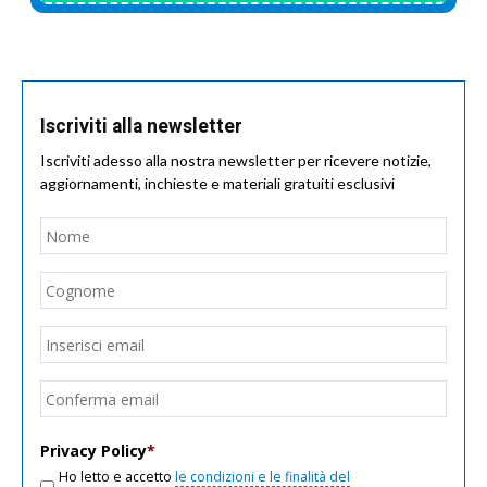
Iscriviti alla newsletter
Iscriviti adesso alla nostra newsletter per ricevere notizie,
aggiornamenti, inchieste e materiali gratuiti esclusivi
Nome
*
Nom
Cogn
Email
*
Inseri
email
Conf
email
Privacy Policy
*
Ho letto e accetto
le condizioni e le finalità del