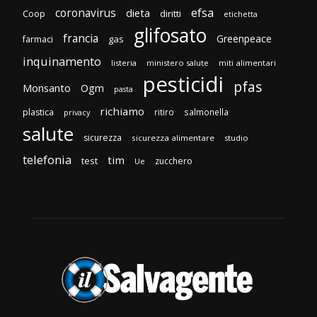
efsa
coronavirus
dieta
diritti
Coop
etichetta
glifosato
francia
Greenpeace
gas
farmaci
inquinamento
listeria
ministero salute
miti alimentari
pesticidi
pfas
Monsanto
Ogm
pasta
richiamo
plastica
ritiro
salmonella
privacy
salute
sicurezza
sicurezza alimentare
studio
telefonia
tim
test
zucchero
Ue