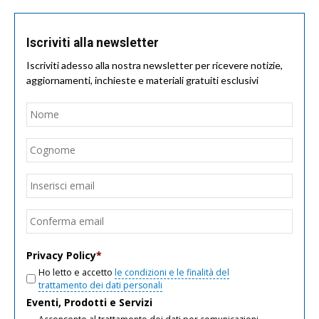
Iscriviti alla newsletter
Iscriviti adesso alla nostra newsletter per ricevere notizie,
aggiornamenti, inchieste e materiali gratuiti esclusivi
Nome
*
Nom
Cogn
Email
*
Inseri
email
Conf
email
Privacy Policy
*
Ho letto e accetto
le condizioni e le finalità del
trattamento dei dati personali
Eventi, Prodotti e Servizi