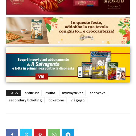
TAGS
antitrust
multa
mywayticket
seatwave
secondary ticketing
ticketone
viagogo