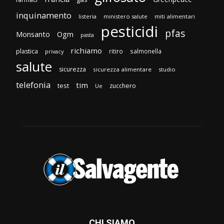
inquinamento
listeria
ministero salute
miti alimentari
pesticidi
pfas
Monsanto
Ogm
pasta
richiamo
plastica
ritiro
salmonella
privacy
salute
sicurezza
sicurezza alimentare
studio
telefonia
tim
test
zucchero
Ue
CHI SIAMO