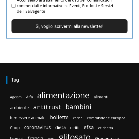
Acconsento al trattamento dei dati per comunicazioni
commerciali e informative su Eventi, Prodotti e Servizi
de il Salvagente
Tag
alimentazione
Aifa
alimenti
Agcom
bambini
antitrust
ambiente
bollette
benessere animale
carne
commissione europea
efsa
coronavirus
dieta
diritti
Coop
etichetta
glifosato
francia
Greenpeace
gas
farmaci