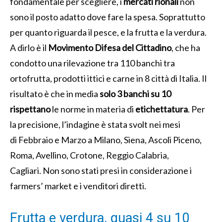
fondamentale per scegliere, i
mercati rionali
non
sono il posto adatto dove fare la spesa. Soprattutto
per quanto riguarda il pesce, e la frutta e la verdura.
A dirlo è il
Movimento Difesa del Cittadino
, che ha
condotto una rilevazione tra 110 banchi tra
ortofrutta, prodotti ittici e carne in 8 città di Italia. Il
risultato è che in media
solo 3 banchi su 10
rispettano
le norme in materia di
etichettatura
. Per
la precisione, l’indagine è stata svolt nei mesi
di Febbraio e Marzo a Milano, Siena, Ascoli Piceno,
Roma, Avellino, Crotone, Reggio Calabria,
Cagliari. Non sono stati presi in considerazione i
farmers’ market e i venditori diretti.
Frutta e verdura, quasi 4 su 10