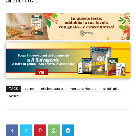
all’etichetta”.
TAGS
carne
etichettatura
mercato rionale
ortofrutta
pesce