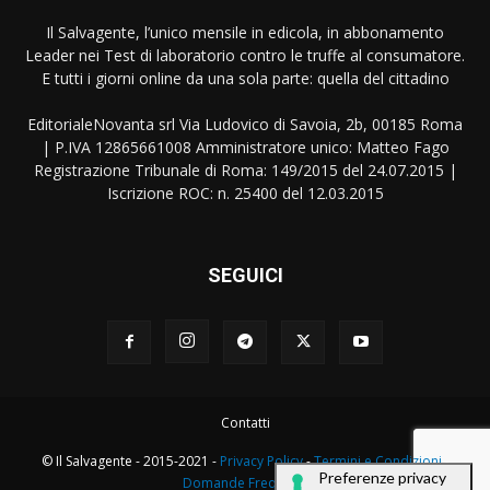
Il Salvagente, l’unico mensile in edicola, in abbonamento
Leader nei Test di laboratorio contro le truffe al consumatore.
E tutti i giorni online da una sola parte: quella del cittadino
EditorialeNovanta srl Via Ludovico di Savoia, 2b, 00185 Roma
| P.IVA 12865661008 Amministratore unico: Matteo Fago
Registrazione Tribunale di Roma: 149/2015 del 24.07.2015 |
Iscrizione ROC: n. 25400 del 12.03.2015
SEGUICI
Contatti
© Il Salvagente - 2015-2021 -
Privacy Policy
-
Termini e Condizioni
-
Domande Frequenti