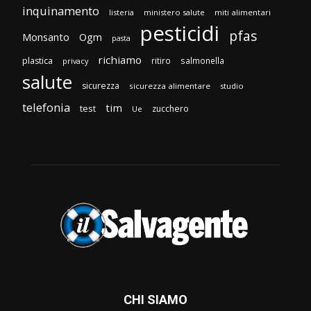
inquinamento
listeria
ministero salute
miti alimentari
pesticidi
pfas
Monsanto
Ogm
pasta
richiamo
plastica
ritiro
salmonella
privacy
salute
sicurezza
sicurezza alimentare
studio
telefonia
tim
test
zucchero
Ue
CHI SIAMO