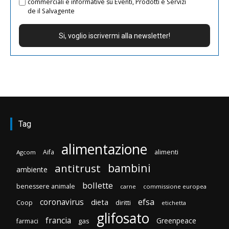
commerciali e informative su Eventi, Prodotti e Servizi
de il Salvagente
Tag
alimentazione
Aifa
alimenti
Agcom
bambini
antitrust
ambiente
bollette
benessere animale
carne
commissione europea
efsa
coronavirus
dieta
diritti
Coop
etichetta
glifosato
francia
Greenpeace
gas
farmaci