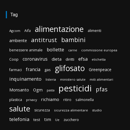
Tag
alimentazione
Aifa
alimenti
Agcom
bambini
antitrust
ambiente
bollette
benessere animale
carne
commissione europea
efsa
coronavirus
dieta
Coop
diritti
etichetta
glifosato
francia
Greenpeace
gas
farmaci
inquinamento
listeria
ministero salute
miti alimentari
pesticidi
pfas
Monsanto
Ogm
pasta
richiamo
plastica
ritiro
salmonella
privacy
salute
sicurezza
sicurezza alimentare
studio
telefonia
tim
test
zucchero
Ue