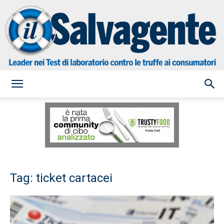
il
Salvagente
Tag: ticket cartacei