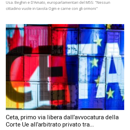
Usa. Beghin e D’Amato, europarlamentari del M5S: "Nessun
cittadino vuole in tavola Ogm e carne con gli ormoni"
Ceta, primo via libera dall’avvocatura della
Corte Ue all’arbitrato privato tra...