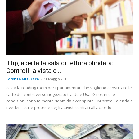
Ttip, aperta la sala di lettura blindata:
Controlli a vista e...
Lorenzo Misuraca
-
31 Maggio 2016
Al via la reading room per i parlamentari che vogliono consultare le
carte del controverso negoziato tra Ue e Usa. Gli orari e le
condizioni sono talmente ridotti da aver spinto il Ministro Calenda a
rivederli, tra le proteste degli attivisti contrari all'accordo