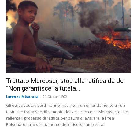
Trattato Mercosur, stop alla ratifica da Ue:
“Non garantisce la tutela...
Lorenzo Misuraca
-
21 Ottobre 2021
Gli eurodeputati verdi hanno inserito in un emendamento un un
testo che tratta specificamente dell'accordo con il Mercosur, e che
rallenta il processo di ratifica per paura di avallare la linea
Bolsonaro sullo sfruttamento delle risorse ambientali