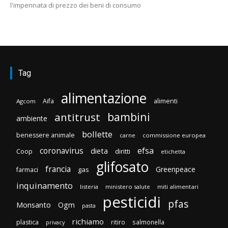
l'impennata di prezzo dei beni di consumo
Tag
alimentazione
Aifa
alimenti
Agcom
bambini
antitrust
ambiente
bollette
benessere animale
carne
commissione europea
efsa
coronavirus
dieta
Coop
diritti
etichetta
glifosato
francia
Greenpeace
gas
farmaci
inquinamento
listeria
ministero salute
miti alimentari
pesticidi
pfas
Monsanto
Ogm
pasta
richiamo
plastica
ritiro
salmonella
privacy