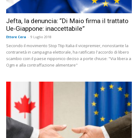
Jefta, la denuncia: “Di Maio firma il trattato
Ue-Giappone: inaccettabile”
Ettore Cera
-
9 Luglio 2018
Secondo il movimento Stop Ttip Italia il vicepremier, nonostante la
contrarietà in campagna elettorale, ha ratificato l'accordo di libero
scambio coin il paese nipponico deciso a porte chiuse: "Via libera a
Ogm e alla contraffazione alimentare"