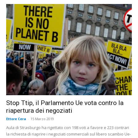
Stop Ttip, il Parlamento Ue vota contro la
riapertura dei negoziati
Ettore Cera
-
15 Marzo 2019
Aula di Strasburgo ha rigettato con 198 voti a favore e 223 contrari
la richiesta di riaprire i negoziati commerciali sul libero scambio Ue-