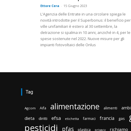
Ettore Cera
-
15 Giugno 2023
L'Agenzia delle Entrate in una circolare spiega le
novità introdotte per il Superbonus: il beneficio per
ville unifamiliari è estero al 30 settembre, la
detrazione si spalma in 10 anni, anziché in 4, per le
spese sostenute nel 2022. Nuove misure per gli
impianti fotovoltaici delle Onlus
Tag
alimentazione
ambi
Aifa
alimenti
Agcom
efsa
francia
dieta
diritti
gas
farmaci
etichetta
pesticidi
pfas
richiamo
plastica
privacy