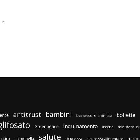
 le
bambini
antitrust
bollette
ente
benessere animale
glifosato
inquinamento
Greenpeace
listeria
ministero sa
salute
ritiro
salmonella
sicurezza
sicurezza alimentare
studio