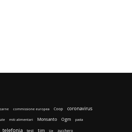
coronavirus
Coop
carne
commissione europea
Monsanto
Ogm
lute
miti alimentari
pasta
telefonia
tim
test
zucchero
Ue